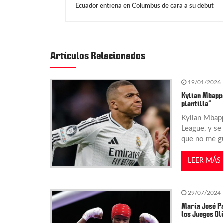
Ecuador entrena en Columbus de cara a su debut
a
v
Artículos Relacionados
e
19/01/2026
g
Kylian Mbappé 
plantilla”
a
Kylian Mbapp
League, y se 
que no me gu
c
LEER MÁS
i
ó
29/07/2024
María José Pa
los Juegos Ol
n