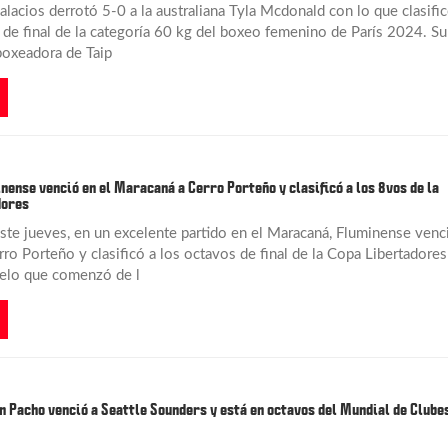
alacios derrotó 5-0 a la australiana Tyla Mcdonald con lo que clasifi
s de final de la categoría 60 kg del boxeo femenino de París 2024. Su
 boxeadora de Taip
nense venció en el Maracaná a Cerro Porteño y clasificó a los 8vos de la
dores
este jueves, en un excelente partido en el Maracaná, Fluminense venc
ro Porteño y clasificó a los octavos de final de la Copa Libertadores
elo que comenzó de l
n Pacho venció a Seattle Sounders y está en octavos del Mundial de Clube