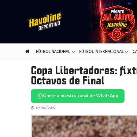
Skip
Skip
to
to
navigation
content
Havoline Deportivo
Lo mejor del deporte presentado por Havoline
FÚTBOL NACIONAL
FÚTBOL INTERNACIONAL
CA
Copa Libertadores: fixt
Octavos de Final
Únete a nuestro canal de WhatsApp
05/06/2026