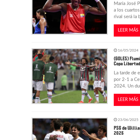
María José P
a los cuarto
d
rival será la
e
LEER MÁS
e
16/05/2024
n
(GOLES) Flumi
Copa Liberta
La tarde de 
t
por 2-1 a Cer
2024. Un du
r
LEER MÁS
a
d
23/06/2025
PSG de Willia
2025
a