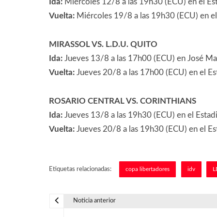
Ida:
Miércoles 12/8 a las 19h30 (ECU) en el Es
Vuelta:
Miércoles 19/8 a las 19h30 (ECU) en el
MIRASSOL VS. L.D.U. QUITO
Ida:
Jueves 13/8 a las 17h00 (ECU) en José Ma
Vuelta:
Jueves 20/8 a las 17h00 (ECU) en el Es
ROSARIO CENTRAL VS. CORINTHIANS
Ida:
Jueves 13/8 a las 19h30 (ECU) en el Estadi
Vuelta:
Jueves 20/8 a las 19h30 (ECU) en el E
Etiquetas relacionadas:
copa libertadores
idv
L
Noticia anterior
N