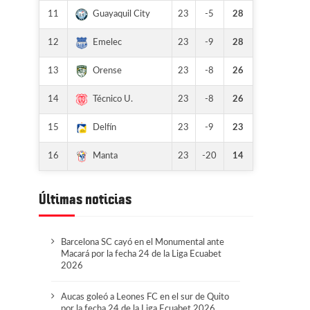
11
23
-5
28
Guayaquil City
12
23
-9
28
Emelec
13
23
-8
26
Orense
14
23
-8
26
Técnico U.
15
23
-9
23
Delfín
16
23
-20
14
Manta
Últimas noticias
Barcelona SC cayó en el Monumental ante
Macará por la fecha 24 de la Liga Ecuabet
2026
Aucas goleó a Leones FC en el sur de Quito
por la fecha 24 de la Liga Ecuabet 2026