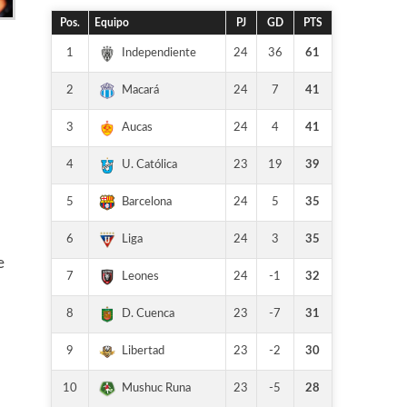
Pos.
Equipo
PJ
GD
PTS
1
24
36
61
Independiente
2
24
7
41
Macará
3
24
4
41
Aucas
4
23
19
39
U. Católica
5
24
5
35
Barcelona
6
24
3
35
Liga
e
7
24
-1
32
Leones
8
23
-7
31
D. Cuenca
9
23
-2
30
Libertad
10
23
-5
28
Mushuc Runa