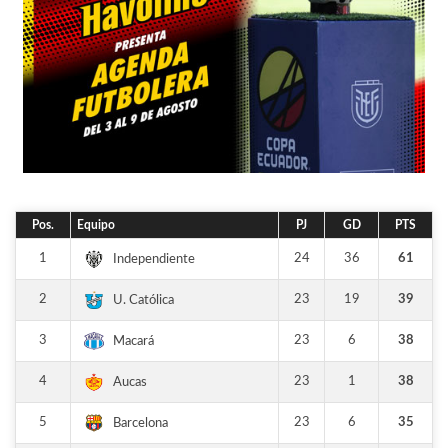
Pos.
Equipo
PJ
GD
PTS
1
24
36
61
Independiente
2
23
19
39
U. Católica
3
23
6
38
Macará
4
23
1
38
Aucas
5
23
6
35
Barcelona