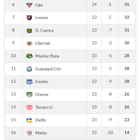
6
24
3
35
Liga
7
23
2
32
Leones
8
23
-7
31
D. Cuenca
9
23
-2
30
Libertad
10
23
-5
28
Mushuc Runa
11
23
-5
28
Guayaquil City
12
23
-9
28
Emelec
13
23
-8
26
Orense
14
23
-8
26
Técnico U.
15
23
-9
23
Delfín
16
23
-20
14
Manta