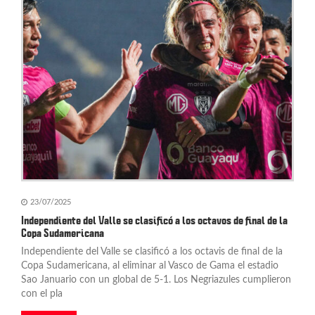
n
d
e
e
n
t
r
a
d
23/07/2025
Independiente del Valle se clasificó a los octavos de final de la
a
Copa Sudamericana
Independiente del Valle se clasificó a los octavis de final de la
s
Copa Sudamericana, al eliminar al Vasco de Gama el estadio
Sao Januario con un global de 5-1. Los Negriazules cumplieron
con el pla