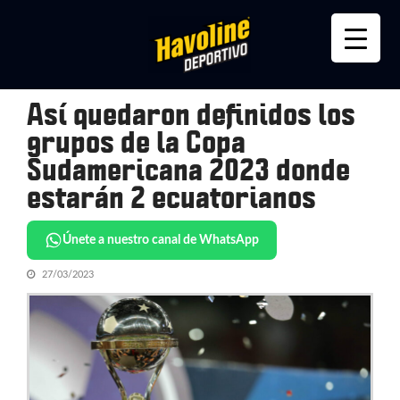
Skip
Skip
to
to
navigation
content
Así quedaron definidos los
grupos de la Copa
Sudamericana 2023 donde
estarán 2 ecuatorianos
Únete a nuestro canal de WhatsApp
27/03/2023