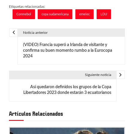
Etiquetas relacionadas:
Conmebol
copa sudamericana
emelec
LDU
Noticia anterior
N
(VIDEO) Francia superó a Irlanda de visitante y
a
confirma su buen momento rumbo a la Eurocopa
2024
v
e
Siguiente noticia
g
Así quedaron definidos los grupos de la Copa
a
Libertadores 2023 donde estarán 3 ecuatorianos
c
i
Artículos Relacionados
ó