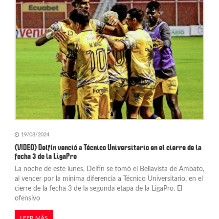
n
d
e
e
n
t
r
a
19/08/2024
(VIDEO) Delfín venció a Técnico Universitario en el cierre de la
d
fecha 3 de la LigaPro
La noche de este lunes, Delfín se tomó el Bellavista de Ambato,
a
al vencer por la mínima diferencia a Técnico Universitario, en el
s
cierre de la fecha 3 de la segunda etapa de la LigaPro. El
ofensivo
LEER MÁS