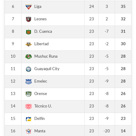
6
24
3
35
Liga
7
23
2
32
Leones
8
23
-7
31
D. Cuenca
9
23
-2
30
Libertad
10
23
-5
28
Mushuc Runa
11
23
-5
28
Guayaquil City
12
23
-9
28
Emelec
13
23
-8
26
Orense
14
23
-8
26
Técnico U.
15
23
-9
23
Delfín
16
23
-20
14
Manta