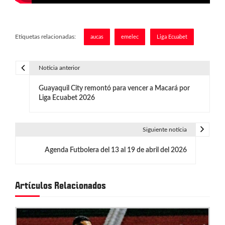
Etiquetas relacionadas:
aucas
emelec
Liga Ecuabet
Noticia anterior
N
Guayaquil City remontó para vencer a Macará por
a
Liga Ecuabet 2026
v
e
Siguiente noticia
g
Agenda Futbolera del 13 al 19 de abril del 2026
a
c
Artículos Relacionados
i
ó