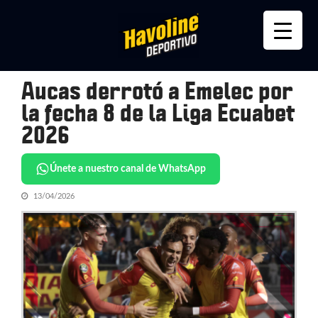
Skip
Skip
to
to
navigation
content
Aucas derrotó a Emelec por
la fecha 8 de la Liga Ecuabet
2026
Únete a nuestro canal de WhatsApp
13/04/2026