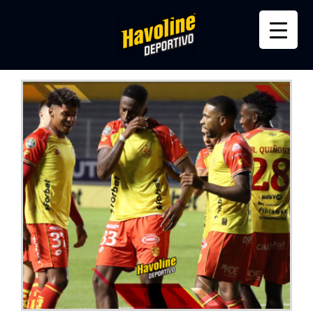
Skip
Skip
to
to
navigation
content