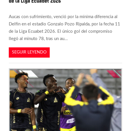
de la Liga Ecuabet 2026
Aucas con sufrimiento, venció por la mínima diferencia al
Delfín en el estadio Gonzalo Pozo Ripalda, por la fecha 11
de la Liga Ecuabet 2026. El único gol del compromiso
llegó al minuto 78, tras un au...
SEGUIR LEYENDO