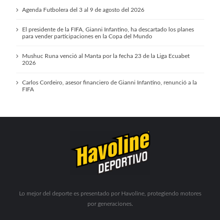
Agenda Futbolera del 3 al 9 de agosto del 2026
El presidente de la FIFA, Gianni Infantino, ha descartado los planes
para vender participaciones en la Copa del Mundo
Mushuc Runa venció al Manta por la fecha 23 de la Liga Ecuabet
2026
Carlos Cordeiro, asesor financiero de Gianni Infantino, renunció a la
FIFA
Lo mejor del deporte es presentado por Havoline, protegiendo motores
por generaciones.