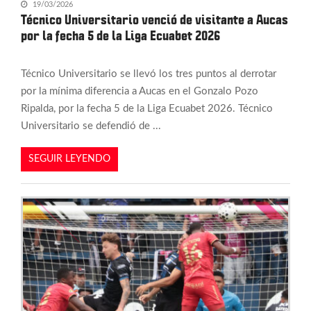
19/03/2026
Técnico Universitario venció de visitante a Aucas
por la fecha 5 de la Liga Ecuabet 2026
Técnico Universitario se llevó los tres puntos al derrotar
por la mínima diferencia a Aucas en el Gonzalo Pozo
Ripalda, por la fecha 5 de la Liga Ecuabet 2026. Técnico
Universitario se defendió de ...
SEGUIR LEYENDO