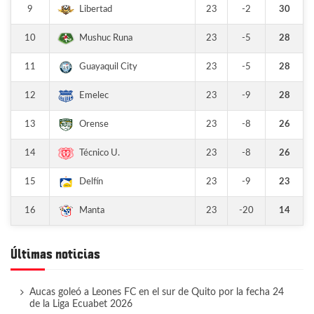
9
23
-2
30
Libertad
10
23
-5
28
Mushuc Runa
11
23
-5
28
Guayaquil City
12
23
-9
28
Emelec
13
23
-8
26
Orense
14
23
-8
26
Técnico U.
15
23
-9
23
Delfín
16
23
-20
14
Manta
Últimas noticias
Aucas goleó a Leones FC en el sur de Quito por la fecha 24
de la Liga Ecuabet 2026