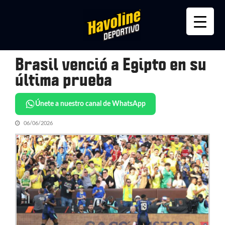
Skip
Skip
to
to
navigation
content
Brasil venció a Egipto en su
última prueba
Únete a nuestro canal de WhatsApp
06/06/2026