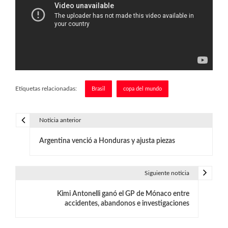
Etiquetas relacionadas:
Brasil
copa del mundo
Noticia anterior
N
Argentina venció a Honduras y ajusta piezas
a
v
Siguiente noticia
e
Kimi Antonelli ganó el GP de Mónaco entre
g
accidentes, abandonos e investigaciones
a