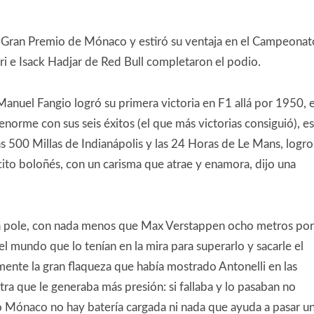
el Gran Premio de Mónaco y estiró su ventaja en el Campeonat
i e Isack Hadjar de Red Bull completaron el podio.
anuel Fangio logró su primera victoria en F1 allá por 1950, e
norme con sus seis éxitos (el que más victorias consiguió), es
s 500 Millas de Indianápolis y las 24 Horas de Le Mans, logro
ncito boloñés, con un carisma que atrae y enamora, dijo una
 la pole, con nada menos que Max Verstappen ocho metros por
el mundo que lo tenían en la mira para superarlo y sacarle el
mente la gran flaqueza que había mostrado Antonelli en las
ra que le generaba más presión: si fallaba y lo pasaban no
o Mónaco no hay batería cargada ni nada que ayuda a pasar u