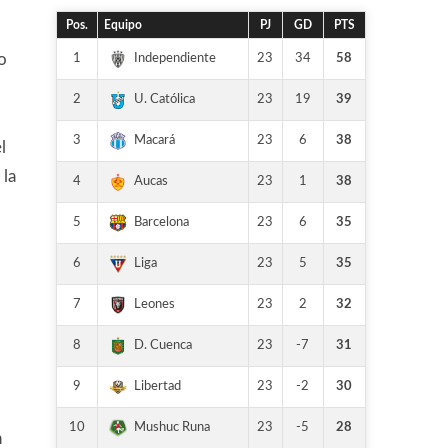
Pos.
Equipo
PJ
GD
PTS
1
23
34
58
Independiente
o
2
23
19
39
U. Católica
3
23
6
38
Macará
l
 la
4
23
1
38
Aucas
5
23
6
35
Barcelona
6
23
5
35
Liga
7
23
2
32
Leones
8
23
-7
31
D. Cuenca
9
23
-2
30
Libertad
10
23
-5
28
Mushuc Runa
n