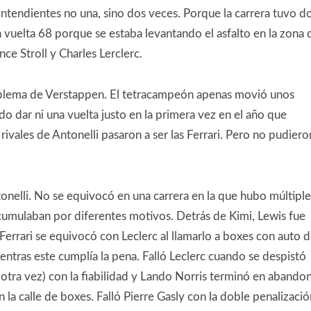
contendientes no una, sino dos veces. Porque la carrera tuvo d
a vuelta 68 porque se estaba levantando el asfalto en la zona 
e Stroll y Charles Lerclerc.
problema de Verstappen. El tetracampeón apenas movió unos
 dar ni una vuelta justo en la primera vez en el año que
 rivales de Antonelli pasaron a ser las Ferrari. Pero no pudiero
onelli. No se equivocó en una carrera en la que hubo múltiple
 acumulaban por diferentes motivos. Detrás de Kimi, Lewis fue
errari se equivocó con Leclerc al llamarlo a boxes con auto 
entras este cumplía la pena. Falló Leclerc cuando se despistó
(otra vez) con la fiabilidad y Lando Norris terminó en abando
en la calle de boxes. Falló Pierre Gasly con la doble penalizació