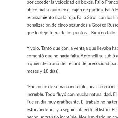
por exceder la velocidad en boxes. Falló Franco
ubicó mal su auto en el cajón de partida. Falló 
relanzamiento tras la roja. Falló Stroll con los 
penalización de cinco segundos a George Russell
que lo dejó fuera de los puntos… Kimi no falló 
Y voló. Tanto que con la ventaja que llevaba hab
comentó que no hacía falta. Antonelli se subió 
a quien destronó del récord de precocidad para
meses y 18 días).
“Fue un fin de semana increíble, una carrera inc
increíble. Todo fluyó con mucha naturalidad. El 
Fue un día muy gratificante. El trabajo no ha 
esforzándonos y a seguir subiendo el listón. El
hecho un trabajo increíble. Nos han dado un co