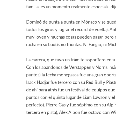
familia, es un momento realmente especial», dijo
Dominó de punta a punta en Mónaco y se quedó
todos los giros y lograr el récord de vuelta). A
muy joven y muchas cosas pueden pasar, pero n
racha en su bautismo triunfas. Ni Fangio, ni Mi
La carrera, que tuvo un trámite soporífero en su
Con los abandonos de Verstappen y Norris, más 
puntos) la fecha monegasca fue una gran oportu
Isack Hadjar fue tercero con su Red Bull y Piast
de ahí para atrás fue un festival de equipos qu
puntos con el quinto lugar de Liam Lawson y el s
perfecto). Pierre Gasly fue séptimo con su Alpi
tercero en pista), Alex Albon fue octavo con W