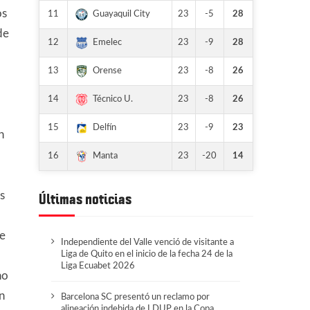
os
11
23
-5
28
Guayaquil City
de
12
23
-9
28
Emelec
13
23
-8
26
Orense
14
23
-8
26
Técnico U.
15
23
-9
23
Delfín
n
16
23
-20
14
Manta
s
Últimas noticias
de
Independiente del Valle venció de visitante a
Liga de Quito en el inicio de la fecha 24 de la
Liga Ecuabet 2026
no
n
Barcelona SC presentó un reclamo por
alineación indebida de LDUP en la Copa