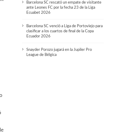
Barcelona SC rescató un empate de visitante
ante Leones FC por la fecha 23 de la Liga
Ecuabet 2026
o
Barcelona SC venció a Liga de Portoviejo para
clasificar a los cuartos de final de la Copa
Ecuador 2026
Snayder Porozo jugará en la Jupiler Pro
League de Bélgica
ro
ó
le