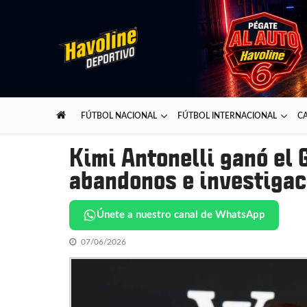
Skip
Skip
to
to
navigation
content
Havoline Deportivo
Lo mejor del deporte presentado por Havoline
FÚTBOL NACIONAL
FÚTBOL INTERNACIONAL
CA
Kimi Antonelli ganó el
abandonos e investigac
Únete a nuestro canal de WhatsApp
07/06/2026