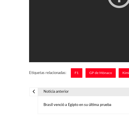
Etiquetas relacionadas:
F1
GP de Mónaco
Kimi
Noticia anterior
N
Brasil venció a Egipto en su última prueba
a
v