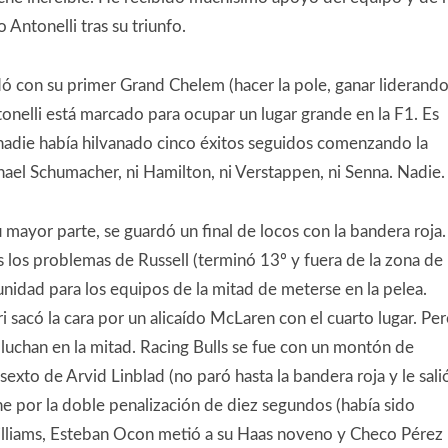
 Antonelli tras su triunfo.
 con su primer Grand Chelem (hacer la pole, ganar liderand
ntonelli está marcado para ocupar un lugar grande en la F1. Es
adie había hilvanado cinco éxitos seguidos comenzando la
chael Schumacher, ni Hamilton, ni Verstappen, ni Senna. Nadie.
 mayor parte, se guardó un final de locos con la bandera roja.
los problemas de Russell (terminó 13º y fuera de la zona de
nidad para los equipos de la mitad de meterse en la pelea.
ri sacó la cara por un alicaído McLaren con el cuarto lugar. Pe
e luchan en la mitad. Racing Bulls se fue con un montón de
exto de Arvid Linblad (no paró hasta la bandera roja y le sali
ne por la doble penalización de diez segundos (había sido
illiams, Esteban Ocon metió a su Haas noveno y Checo Pérez 