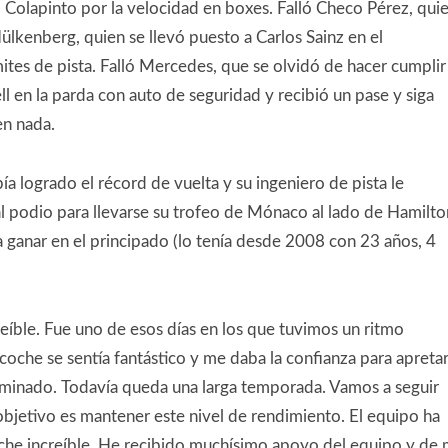
 Colapinto por la velocidad en boxes. Falló Checo Pérez, qui
Hülkenberg, quien se llevó puesto a Carlos Sainz en el
límites de pista. Falló Mercedes, que se olvidó de hacer cumplir 
 en la parda con auto de seguridad y recibió un pase y siga
en nada.
ía logrado el récord de vuelta y su ingeniero de pista le
al podio para llevarse su trofeo de Mónaco al lado de Hamilto
 ganar en el principado (lo tenía desde 2008 con 23 años, 4
reíble. Fue uno de esos días en los que tuvimos un ritmo
coche se sentía fantástico y me daba la confianza para apretar
terminado. Todavía queda una larga temporada. Vamos a seguir
 objetivo es mantener este nivel de rendimiento. El equipo ha
che increíble. He recibido muchísimo apoyo del equipo y de 