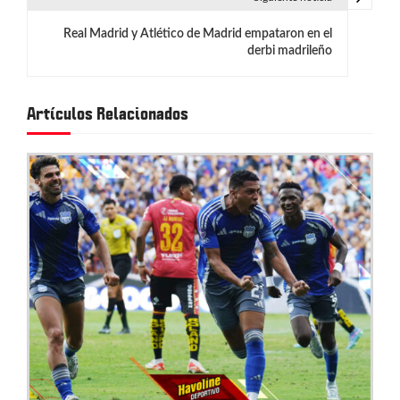
e
g
Real Madrid y Atlético de Madrid empataron en el
derbi madrileño
a
c
Artículos Relacionados
i
ó
n
d
e
e
n
t
r