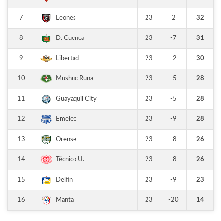
7
23
2
32
Leones
8
23
-7
31
D. Cuenca
9
23
-2
30
Libertad
10
23
-5
28
Mushuc Runa
11
23
-5
28
Guayaquil City
12
23
-9
28
Emelec
13
23
-8
26
Orense
14
23
-8
26
Técnico U.
15
23
-9
23
Delfín
16
23
-20
14
Manta