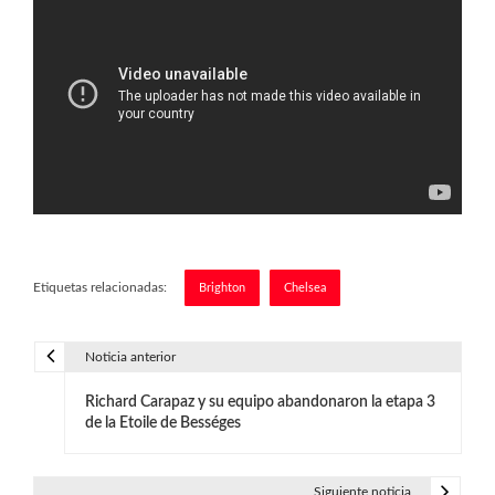
Etiquetas relacionadas:
Brighton
Chelsea
Noticia anterior
N
Richard Carapaz y su equipo abandonaron la etapa 3
a
de la Etoile de Bességes
v
Siguiente noticia