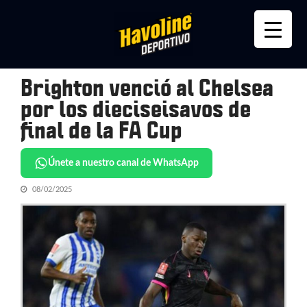
Skip
Skip
to
to
navigation
content
Brighton venció al Chelsea
por los dieciseisavos de
final de la FA Cup
Únete a nuestro canal de WhatsApp
08/02/2025