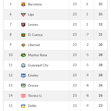
5
23
6
35
Barcelona
6
23
5
35
Liga
7
23
2
32
Leones
8
23
-7
31
D. Cuenca
9
23
-2
30
Libertad
10
23
-5
28
Mushuc Runa
11
23
-5
28
Guayaquil City
12
23
-9
28
Emelec
13
23
-8
26
Orense
14
23
-8
26
Técnico U.
15
23
-9
23
Delfín