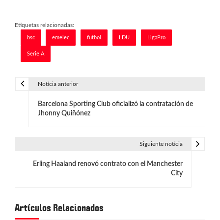
Etiquetas relacionadas:
bsc
emelec
futbol
LDU
LigaPro
Serie A
Noticia anterior
N
Barcelona Sporting Club oficializó la contratación de
a
Jhonny Quiñónez
v
e
Siguiente noticia
g
Erling Haaland renovó contrato con el Manchester
City
a
c
Artículos Relacionados
i