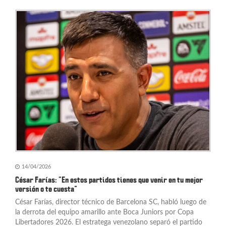
ó
n
d
e
e
n
t
r
a
14/04/2026
d
César Farías: “En estos partidos tienes que venir en tu mejor
versión o te cuesta”
a
César Farías, director técnico de Barcelona SC, habló luego de
s
la derrota del equipo amarillo ante Boca Juniors por Copa
Libertadores 2026. El estratega venezolano separó el partido