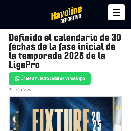
Skip
Skip
to
to
navigation
content
Definido el calendario de 30
fechas de la fase inicial de
la temporada 2025 de la
LigaPro
Únete a nuestro canal de WhatsApp
16/01/2025