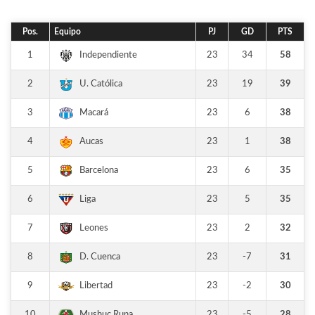
Pos.
Equipo
PJ
GD
PTS
1
23
34
58
Independiente
2
23
19
39
U. Católica
3
23
6
38
Macará
4
23
1
38
Aucas
5
23
6
35
Barcelona
6
23
5
35
Liga
7
23
2
32
Leones
8
23
-7
31
D. Cuenca
9
23
-2
30
Libertad
10
23
-5
28
Mushuc Runa