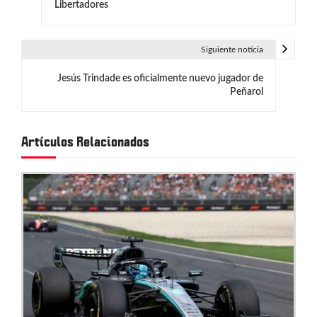
a
Libertadores
v
e
Siguiente noticia
g
Jesús Trindade es oficialmente nuevo jugador de
Peñarol
a
c
Artículos Relacionados
i
ó
n
d
e
e
n