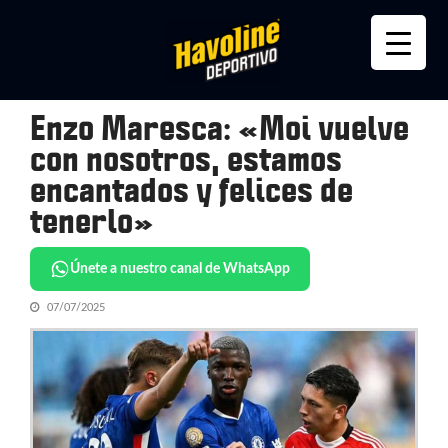
Skip
Skip
to
to
navigation
content
Enzo Maresca: «Moi vuelve
con nosotros, estamos
encantados y felices de
tenerlo»
Únete a nuestro canal de WhatsApp
07/07/2025