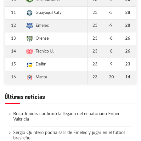
11
23
-5
28
Guayaquil City
12
23
-9
28
Emelec
13
23
-8
26
Orense
14
23
-8
26
Técnico U.
15
23
-9
23
Delfín
16
23
-20
14
Manta
Últimas noticias
Boca Juniors confirmó la llegada del ecuatoriano Enner
Valencia
Sergio Quintero podría salir de Emelec y jugar en el fútbol
brasileño