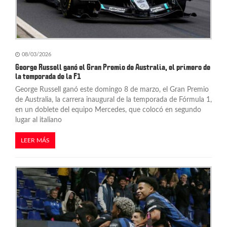
t
r
a
08/03/2026
d
George Russell ganó el Gran Premio de Australia, el primero de
la temporada de la F1
a
George Russell ganó este domingo 8 de marzo, el Gran Premio
s
de Australia, la carrera inaugural de la temporada de Fórmula 1,
en un doblete del equipo Mercedes, que colocó en segundo
lugar al italiano
LEER MÁS