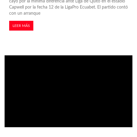
cayó por la mínima diferencia ante Liga de Quito en el estadio
Capwell por la fecha 12 de la LigaPro Ecuabet. El partido contó
con un arranque
LEER MÁS