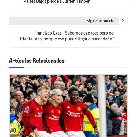
Países Bajos pierde a Jurrien Timber
a
v
Siguiente noticia
e
Francisco Egas: “Sabernos capaces pero no
g
triunfalistas, porque eso puede llegar a hacer daño”
a
c
Artículos Relacionados
i
ó
n
d
e
e