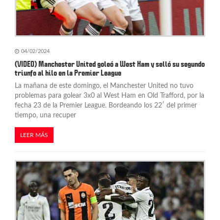
n
t
r
a
04/02/2024
(VIDEO) Manchester United goleó a West Ham y selló su segundo
d
triunfo al hilo en la Premier League
La mañana de este domingo, el Manchester United no tuvo
a
problemas para golear 3x0 al West Ham en Old Trafford, por la
s
fecha 23 de la Premier League. Bordeando los 22′ del primer
tiempo, una recuper
LEER MÁS