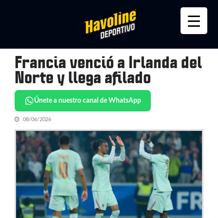
Skip
Skip
to
to
navigation
content
Francia venció a Irlanda del
Norte y llega afilado
Únete a nuestro canal de WhatsApp
08/06/2026