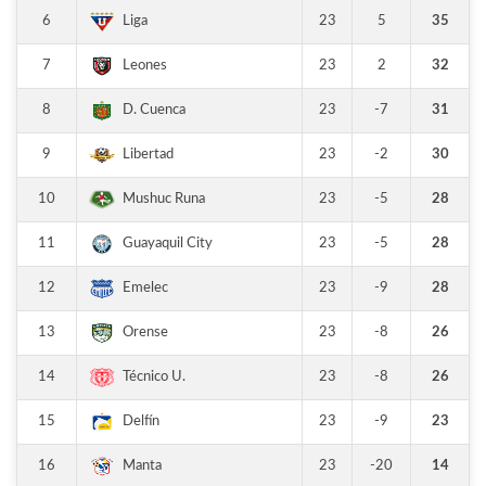
6
23
5
35
Liga
7
23
2
32
Leones
8
23
-7
31
D. Cuenca
9
23
-2
30
Libertad
10
23
-5
28
Mushuc Runa
11
23
-5
28
Guayaquil City
12
23
-9
28
Emelec
13
23
-8
26
Orense
14
23
-8
26
Técnico U.
15
23
-9
23
Delfín
16
23
-20
14
Manta