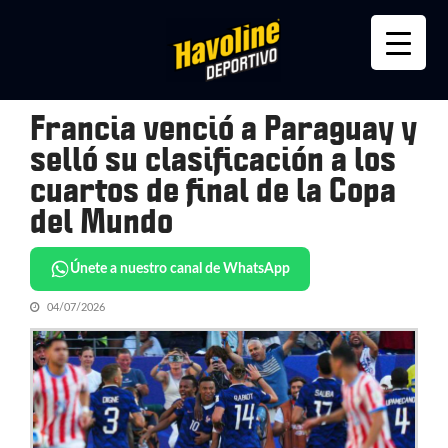
Skip
Skip
to
to
navigation
content
Francia venció a Paraguay y
selló su clasificación a los
cuartos de final de la Copa
del Mundo
Únete a nuestro canal de WhatsApp
04/07/2026