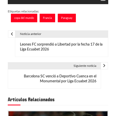
Etiquetas relacionadas:
copa del mundo
Francia
Paraguay
Noticia anterior
N
Leones FC sorprendió a Libertad por la fecha 17 de la
a
Liga Ecuabet 2026
v
e
Siguiente noticia
g
Barcelona SC venció a Deportivo Cuenca en el
Monumental por Liga Ecuabet 2026
a
c
Artículos Relacionados
i
ó