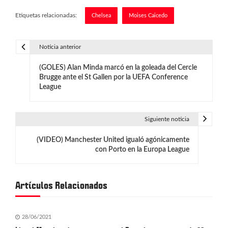
Etiquetas relacionadas:
Chelsea
Moises Caicedo
Noticia anterior
N
(GOLES) Alan Minda marcó en la goleada del Cercle
a
Brugge ante el St Gallen por la UEFA Conference
League
v
e
Siguiente noticia
g
(VIDEO) Manchester United igualó agónicamente
a
con Porto en la Europa League
c
i
Artículos Relacionados
ó
28/06/2021
n