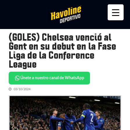
Skip
Skip
to
to
navigation
content
(GOLES) Chelsea venció al
Gent en su debut en la Fase
Liga de la Conference
League
Únete a nuestro canal de WhatsApp
03/10/2024