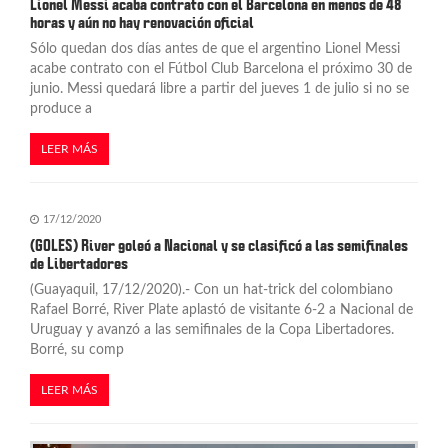
Lionel Messi acaba contrato con el Barcelona en menos de 48
d
horas y aún no hay renovación oficial
Sólo quedan dos días antes de que el argentino Lionel Messi
e
acabe contrato con el Fútbol Club Barcelona el próximo 30 de
junio. Messi quedará libre a partir del jueves 1 de julio si no se
e
produce a
n
LEER MÁS
t
r
17/12/2020
a
(GOLES) River goleó a Nacional y se clasificó a las semifinales
de Libertadores
d
(Guayaquil, 17/12/2020).- Con un hat-trick del colombiano
a
Rafael Borré, River Plate aplastó de visitante 6-2 a Nacional de
Uruguay y avanzó a las semifinales de la Copa Libertadores.
s
Borré, su comp
LEER MÁS