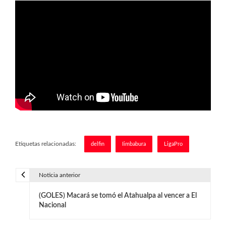
Etiquetas relacionadas:
delfin
Iimbabura
LigaPro
Noticia anterior
N
(GOLES) Macará se tomó el Atahualpa al vencer a El
a
Nacional
v