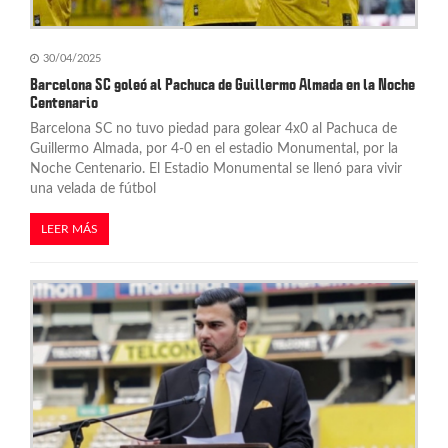
r
a
30/04/2025
d
Barcelona SC goleó al Pachuca de Guillermo Almada en la Noche
Centenario
a
Barcelona SC no tuvo piedad para golear 4x0 al Pachuca de
s
Guillermo Almada, por 4-0 en el estadio Monumental, por la
Noche Centenario. El Estadio Monumental se llenó para vivir
una velada de fútbol
LEER MÁS