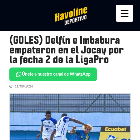
Skip
Skip
to
to
navigation
content
(GOLES) Delfín e Imbabura
empataron en el Jocay por
la fecha 2 de la LigaPro
Únete a nuestro canal de WhatsApp
11/08/2024