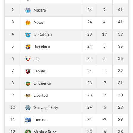
2
24
7
41
Macará
3
24
4
41
Aucas
4
23
19
39
U. Católica
5
24
5
35
Barcelona
6
24
3
35
Liga
7
24
-1
32
Leones
8
23
-7
31
D. Cuenca
9
23
-2
30
Libertad
10
24
-5
29
Guayaquil City
11
24
-9
29
Emelec
12
23
-5
28
Mushuc Runa