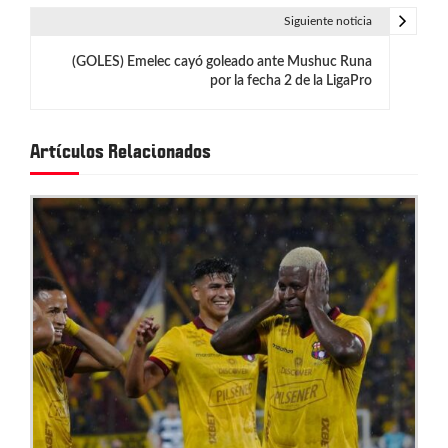
e
Siguiente noticia
g
(GOLES) Emelec cayó goleado ante Mushuc Runa
por la fecha 2 de la LigaPro
a
c
Artículos Relacionados
i
ó
n
d
e
e
n
t