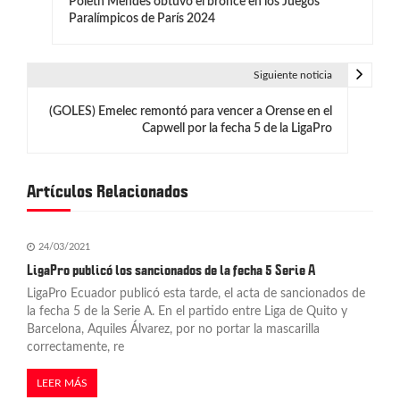
Poleth Mendes obtuvo el bronce en los Juegos
a
Paralímpicos de París 2024
v
e
Siguiente noticia
g
(GOLES) Emelec remontó para vencer a Orense en el
Capwell por la fecha 5 de la LigaPro
a
c
Artículos Relacionados
i
ó
24/03/2021
n
LigaPro publicó los sancionados de la fecha 5 Serie A
LigaPro Ecuador publicó esta tarde, el acta de sancionados de
d
la fecha 5 de la Serie A. En el partido entre Liga de Quito y
Barcelona, Aquiles Álvarez, por no portar la mascarilla
e
correctamente, re
e
LEER MÁS
n