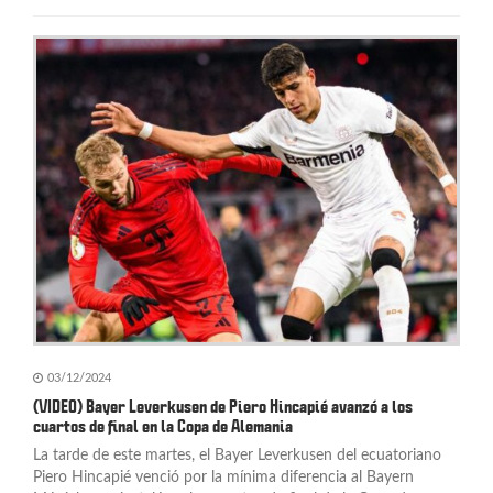
t
r
a
d
a
s
03/12/2024
(VIDEO) Bayer Leverkusen de Piero Hincapié avanzó a los
cuartos de final en la Copa de Alemania
La tarde de este martes, el Bayer Leverkusen del ecuatoriano
Piero Hincapié venció por la mínima diferencia al Bayern