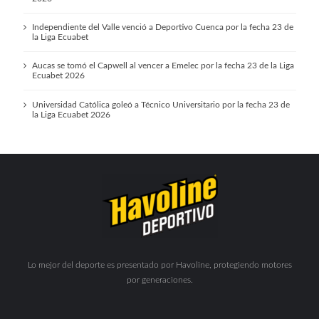
Independiente del Valle venció a Deportivo Cuenca por la fecha 23 de
la Liga Ecuabet
Aucas se tomó el Capwell al vencer a Emelec por la fecha 23 de la Liga
Ecuabet 2026
Universidad Católica goleó a Técnico Universitario por la fecha 23 de
la Liga Ecuabet 2026
Lo mejor del deporte es presentado por Havoline, protegiendo motores
por generaciones.