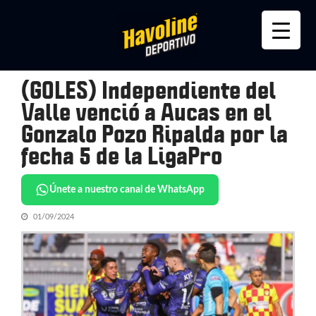
Skip
Skip
to
to
navigation
content
(GOLES) Independiente del
Valle venció a Aucas en el
Gonzalo Pozo Ripalda por la
fecha 5 de la LigaPro
Únete a nuestro canal de WhatsApp
01/09/2024