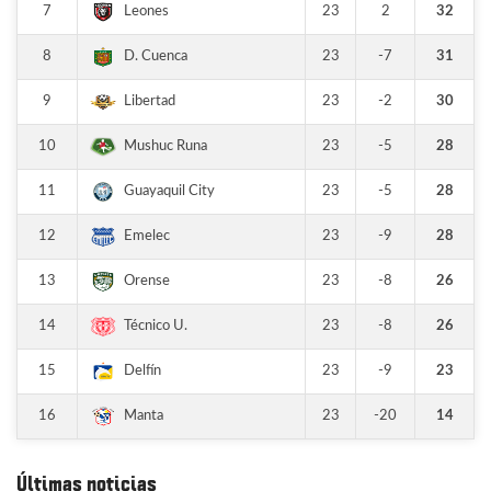
7
23
2
32
Leones
8
23
-7
31
D. Cuenca
9
23
-2
30
Libertad
10
23
-5
28
Mushuc Runa
11
23
-5
28
Guayaquil City
12
23
-9
28
Emelec
13
23
-8
26
Orense
14
23
-8
26
Técnico U.
15
23
-9
23
Delfín
16
23
-20
14
Manta
Últimas noticias