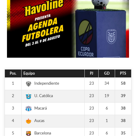
Pos.
Equipo
PJ
GD
PTS
1
23
34
58
Independiente
2
23
19
39
U. Católica
3
23
6
38
Macará
4
23
1
38
Aucas
5
23
6
35
Barcelona