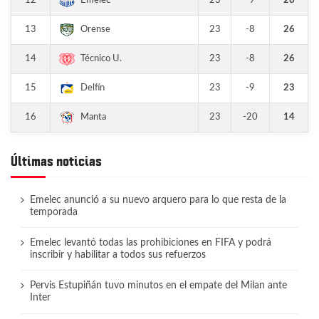
12
23
-9
28
Emelec
13
23
-8
26
Orense
14
23
-8
26
Técnico U.
15
23
-9
23
Delfín
16
23
-20
14
Manta
Últimas noticias
Emelec anunció a su nuevo arquero para lo que resta de la
temporada
Emelec levantó todas las prohibiciones en FIFA y podrá
inscribir y habilitar a todos sus refuerzos
Pervis Estupiñán tuvo minutos en el empate del Milan ante
Inter