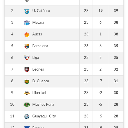
2
23
19
39
U. Católica
3
23
6
38
Macará
4
23
1
38
Aucas
5
23
6
35
Barcelona
6
23
5
35
Liga
7
23
2
32
Leones
8
23
-7
31
D. Cuenca
9
23
-2
30
Libertad
10
23
-5
28
Mushuc Runa
11
23
-5
28
Guayaquil City