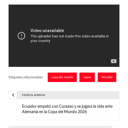
Etiquetas relacionadas:
copa del mundo
Japon
Mundial
Noticia anterior
N
Ecuador empató con Curazao y se jugará la vida ante
a
Alemania en la Copa del Mundo 2026
v