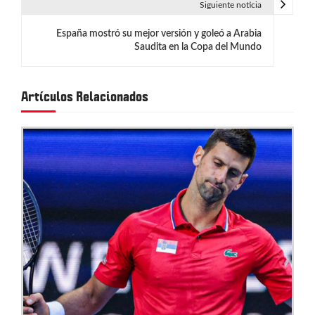
e
Siguiente noticia
g
España mostró su mejor versión y goleó a Arabia
Saudita en la Copa del Mundo
a
c
Artículos Relacionados
i
ó
n
d
e
e
n
t
r