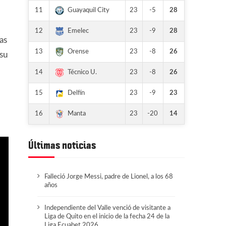
11
23
-5
28
Guayaquil City
12
23
-9
28
Emelec
as
13
23
-8
26
Orense
 su
14
23
-8
26
Técnico U.
15
23
-9
23
Delfín
16
23
-20
14
Manta
Últimas noticias
Falleció Jorge Messi, padre de Lionel, a los 68
años
Independiente del Valle venció de visitante a
Liga de Quito en el inicio de la fecha 24 de la
Liga Ecuabet 2026