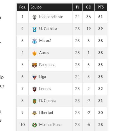
Pos.
Equipo
PJ
GD
PTS
1
24
36
61
Independiente
a
2
23
19
39
U. Católica
3
23
6
38
Macará
y
4
23
1
38
Aucas
5
23
6
35
Barcelona
6
24
3
35
Liga
do
ier
7
23
2
32
Leones
8
23
-7
31
D. Cuenca
a
9
23
-2
30
Libertad
s
10
23
-5
28
Mushuc Runa