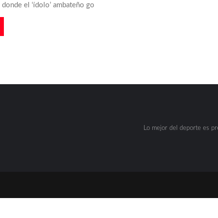
n donde el ‘ídolo’ ambateño go
Lo mejor del deporte es p