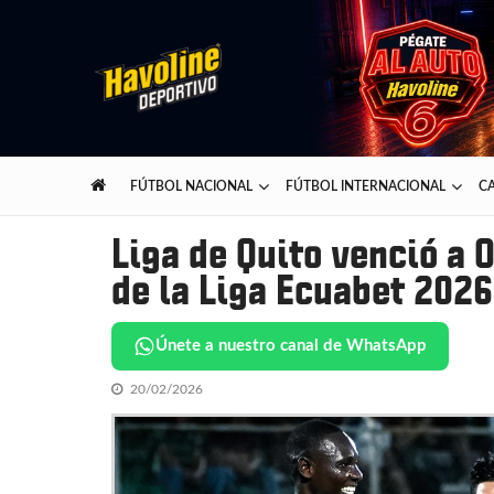
Skip
Skip
to
to
navigation
content
Havoline Deportivo
Lo mejor del deporte presentado por Havoline
FÚTBOL NACIONAL
FÚTBOL INTERNACIONAL
CA
Liga de Quito venció a O
de la Liga Ecuabet 2026
Únete a nuestro canal de WhatsApp
20/02/2026