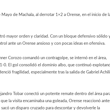
e Mayo de Machala, al derrotar 1×2 a Orense, en el inicio de l
ostró mayor orden y claridad. Con un bloque defensivo sólido 
ntrol ante un Orense ansioso y con pocas ideas en ofensiva.
anner Corozo comandó un contragolpe, se internó en el área,
l 1-0. El gol consolidó el dominio albo, que continuó explotan
ció fragilidad, especialmente tras la salida de Gabriel Achil
ejandro Tobar conectó un potente remate dentro del área par
a que la visita encaminaba una goleada, Orense reaccionó ante
y sacó un disparo cruzado para descontar y devolverle la