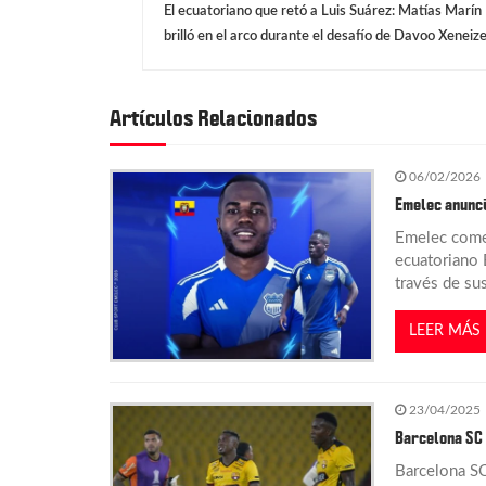
El ecuatoriano que retó a Luis Suárez: Matías Marín
a
brilló en el arco durante el desafío de Davoo Xeneiz
v
Artículos Relacionados
e
06/02/2026
g
Emelec anunci
Emelec comen
a
ecuatoriano 
través de sus
c
LEER MÁS
i
23/04/2025
ó
Barcelona SC 
n
Barcelona SC 