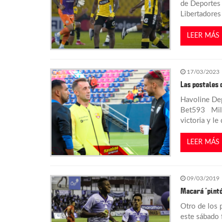
de Deportes 
Libertadores
d
LEER MÁS
e
e
17/03/2023
Las postales 
n
Havoline Dep
Bet593 Mille
t
victoria y l
r
LEER MÁS
a
09/03/2019
d
Macará ‘pintó
Otro de los 
a
este sábado 