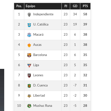
Pos.
Equipo
PJ
GD
PTS
1
23
34
58
Independiente
2
23
19
39
U. Católica
3
23
6
38
Macará
o
4
23
1
38
Aucas
5
23
6
35
Barcelona
6
23
5
35
Liga
7
23
2
32
Leones
8
23
-7
31
D. Cuenca
9
23
-2
30
Libertad
10
23
-5
28
Mushuc Runa