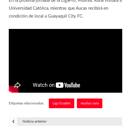
En la próxima jornada de la LigaPro, Mushuc Runa visitará a
Universidad Católica, mientras que Aucas recibirá en
condición de local a Guayaquil City FC.
Etiquetas relacionadas:
Liga Ecuabet
mushuc runa
Noticia anterior
N