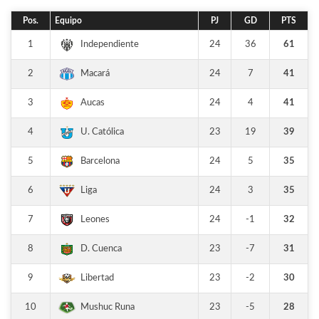
Pos.
Equipo
PJ
GD
PTS
1
24
36
61
Independiente
2
24
7
41
Macará
3
24
4
41
Aucas
4
23
19
39
U. Católica
5
24
5
35
Barcelona
6
24
3
35
Liga
7
24
-1
32
Leones
8
23
-7
31
D. Cuenca
9
23
-2
30
Libertad
10
23
-5
28
Mushuc Runa