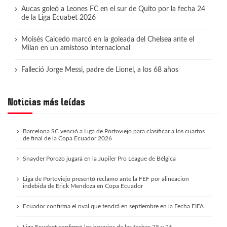
Aucas goleó a Leones FC en el sur de Quito por la fecha 24
de la Liga Ecuabet 2026
Moisés Caicedo marcó en la goleada del Chelsea ante el
Milan en un amistoso internacional
Falleció Jorge Messi, padre de Lionel, a los 68 años
Noticias más leídas
Barcelona SC venció a Liga de Portoviejo para clasificar a los cuartos
de final de la Copa Ecuador 2026
Snayder Porozo jugará en la Jupiler Pro League de Bélgica
Liga de Portoviejo presentó reclamo ante la FEF por alineacion
indebida de Erick Mendoza en Copa Ecuador
Ecuador confirma el rival que tendrá en septiembre en la Fecha FIFA
Liga Ecuabet confirmó los horarios de las fechas 25 y 26