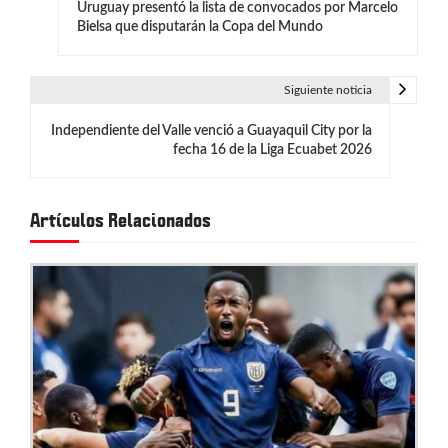
Uruguay presentó la lista de convocados por Marcelo
a
Bielsa que disputarán la Copa del Mundo
v
e
Siguiente noticia
g
Independiente del Valle venció a Guayaquil City por la
fecha 16 de la Liga Ecuabet 2026
a
c
Artículos Relacionados
i
ó
n
d
e
e