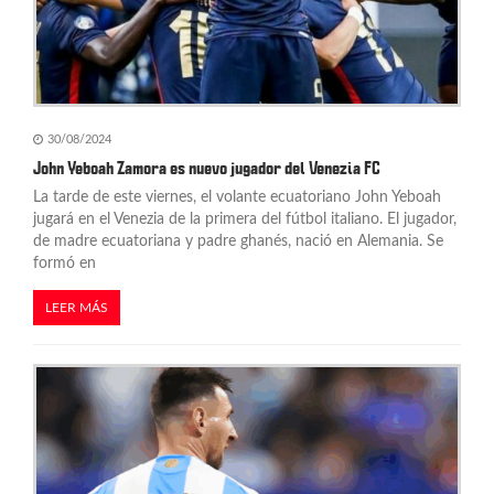
n
t
r
a
30/08/2024
d
John Yeboah Zamora es nuevo jugador del Venezia FC
La tarde de este viernes, el volante ecuatoriano John Yeboah
a
jugará en el Venezia de la primera del fútbol italiano. El jugador,
s
de madre ecuatoriana y padre ghanés, nació en Alemania. Se
formó en
LEER MÁS