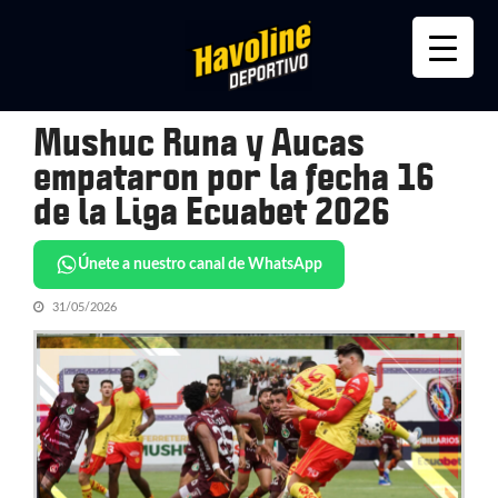
Skip
Skip
to
to
navigation
content
Mushuc Runa y Aucas
empataron por la fecha 16
de la Liga Ecuabet 2026
Únete a nuestro canal de WhatsApp
31/05/2026