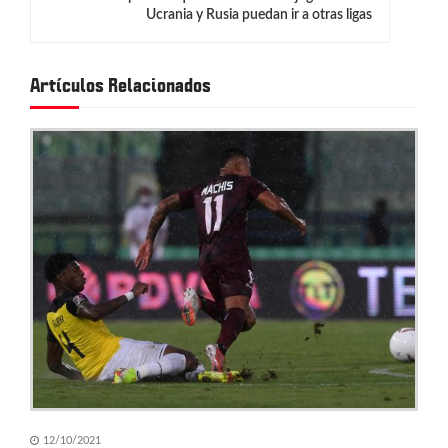
a
Ucrania y Rusia puedan ir a otras ligas
c
i
Artículos Relacionados
ó
n
d
e
e
n
t
r
a
d
12/10/2021