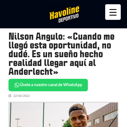
Skip
Skip
to
to
navigation
content
Nilson Angulo: «Cuando me
llegó esta oportunidad, no
dudé. Es un sueño hecho
realidad llegar aquí al
Anderlecht»
Únete a nuestro canal de WhatsApp
22/06/2022