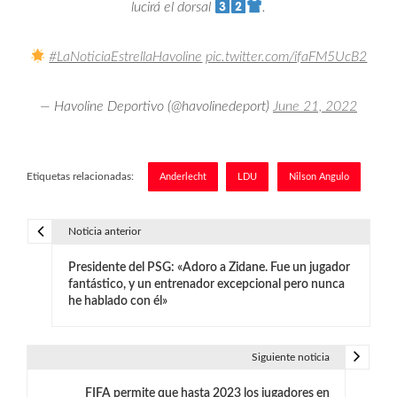
lucirá el dorsal
.
#LaNoticiaEstrellaHavoline
pic.twitter.com/ifaFM5UcB2
— Havoline Deportivo (@havolinedeport)
June 21, 2022
Etiquetas relacionadas:
Anderlecht
LDU
Nilson Angulo
Noticia anterior
N
Presidente del PSG: «Adoro a Zidane. Fue un jugador
a
fantástico, y un entrenador excepcional pero nunca
he hablado con él»
v
e
Siguiente noticia
g
FIFA permite que hasta 2023 los jugadores en