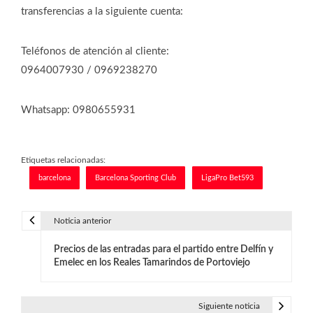
transferencias a la siguiente cuenta:
Teléfonos de atención al cliente:
0964007930 / 0969238270
Whatsapp: 0980655931
Etiquetas relacionadas:
barcelona
Barcelona Sporting Club
LigaPro Bet593
Noticia anterior
N
Precios de las entradas para el partido entre Delfín y
a
Emelec en los Reales Tamarindos de Portoviejo
v
e
Siguiente noticia