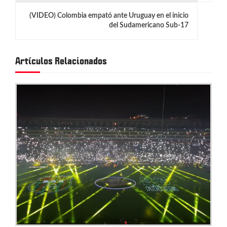
g
(VIDEO) Colombia empató ante Uruguay en el inicio
del Sudamericano Sub-17
a
c
Artículos Relacionados
i
ó
n
d
e
e
n
t
r