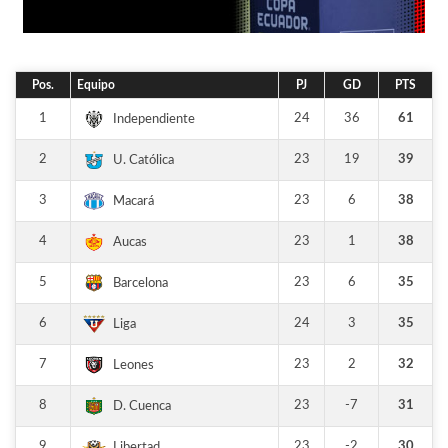
Pos.
Equipo
PJ
GD
PTS
1
24
36
61
Independiente
2
23
19
39
U. Católica
3
23
6
38
Macará
4
23
1
38
Aucas
5
23
6
35
Barcelona
6
24
3
35
Liga
7
23
2
32
Leones
8
23
-7
31
D. Cuenca
9
23
-2
30
Libertad