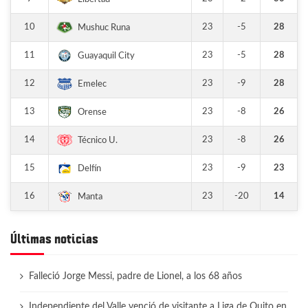
10
23
-5
28
Mushuc Runa
11
23
-5
28
Guayaquil City
12
23
-9
28
Emelec
13
23
-8
26
Orense
14
23
-8
26
Técnico U.
15
23
-9
23
Delfín
16
23
-20
14
Manta
Últimas noticias
Falleció Jorge Messi, padre de Lionel, a los 68 años
Independiente del Valle venció de visitante a Liga de Quito en