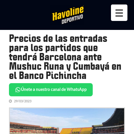
Skip
Skip
to
to
navigation
content
Precios de las entradas
para los partidos que
tendrá Barcelona ante
Mushuc Runa y Cumbayá en
el Banco Pichincha
Únete a nuestro canal de WhatsApp
29/03/2023