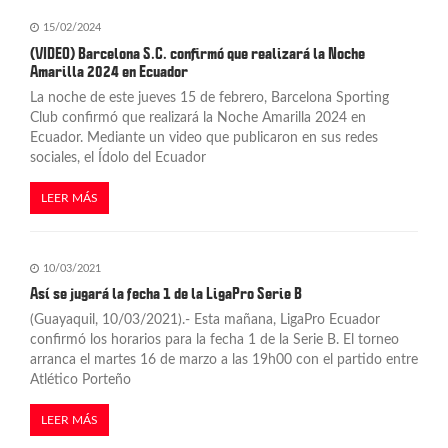
a
15/02/2024
d
(VIDEO) Barcelona S.C. confirmó que realizará la Noche
Amarilla 2024 en Ecuador
a
La noche de este jueves 15 de febrero, Barcelona Sporting
s
Club confirmó que realizará la Noche Amarilla 2024 en
Ecuador. Mediante un video que publicaron en sus redes
sociales, el Ídolo del Ecuador
LEER MÁS
10/03/2021
Así se jugará la fecha 1 de la LigaPro Serie B
(Guayaquil, 10/03/2021).- Esta mañana, LigaPro Ecuador
confirmó los horarios para la fecha 1 de la Serie B. El torneo
arranca el martes 16 de marzo a las 19h00 con el partido entre
Atlético Porteño
LEER MÁS