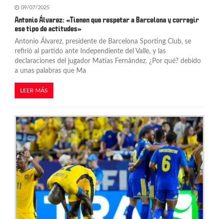
a
09/07/2025
d
Antonio Álvarez: «Tienen que respetar a Barcelona y corregir
ese tipo de actitudes»
a
Antonio Álvarez, presidente de Barcelona Sporting Club, se
s
refirió al partido ante Independiente del Valle, y las
declaraciones del jugador Matías Fernández. ¿Por qué? debido
a unas palabras que Ma
LEER MÁS