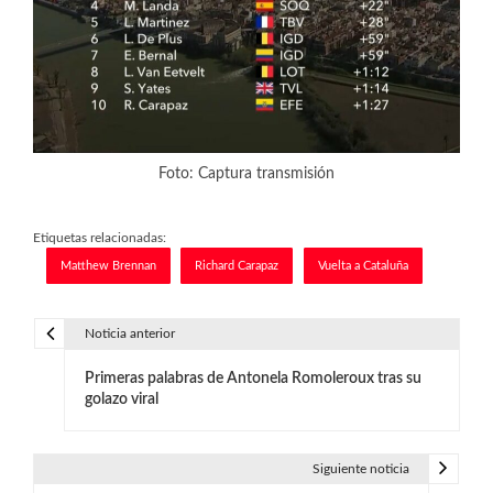
Foto: Captura transmisión
Etiquetas relacionadas:
Matthew Brennan
Richard Carapaz
Vuelta a Cataluña
Noticia anterior
N
Primeras palabras de Antonela Romoleroux tras su
a
golazo viral
v
e
Siguiente noticia