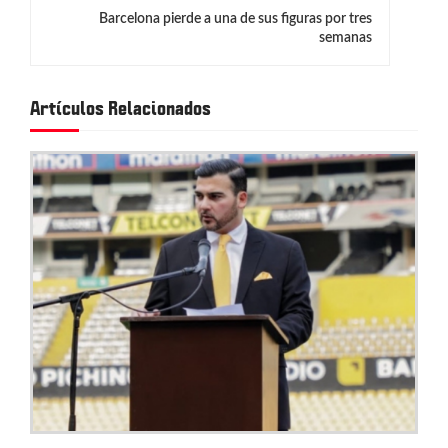
g
Barcelona pierde a una de sus figuras por tres
semanas
a
c
Artículos Relacionados
i
ó
n
d
e
e
n
t
r