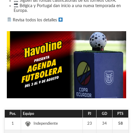
Siguen las rondas clasificatorias de los torneos UEFA.
Bélgica y Portugal dan inicio a una nueva temporada en
Europa.
Revisa todos los detalles
Pos.
Equipo
PJ
GD
PTS
1
23
34
58
Independiente