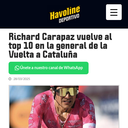
Skip
Skip
to
to
navigation
content
Richard Carapaz vuelve al
top 10 en la general de la
Vuelta a Cataluña
Únete a nuestro canal de WhatsApp
28/03/2025