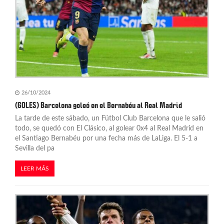
26/10/2024
(GOLES) Barcelona goleó en el Bernabéu al Real Madrid
La tarde de este sábado, un Fútbol Club Barcelona que le salió
todo, se quedó con El Clásico, al golear 0x4 al Real Madrid en
el Santiago Bernabéu por una fecha más de LaLiga. El 5-1 a
Sevilla del pa
LEER MÁS