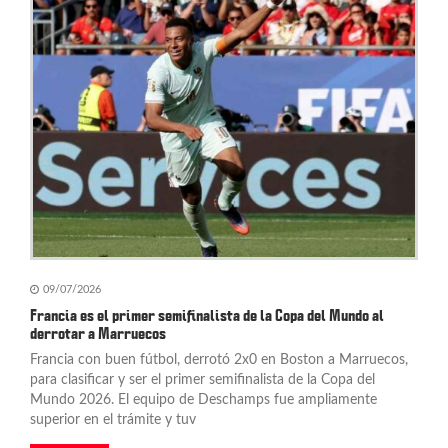
n
d
e
e
n
t
r
a
09/07/2026
d
Francia es el primer semifinalista de la Copa del Mundo al
derrotar a Marruecos
a
Francia con buen fútbol, derrotó 2x0 en Boston a Marruecos,
s
para clasificar y ser el primer semifinalista de la Copa del
Mundo 2026. El equipo de Deschamps fue ampliamente
superior en el trámite y tuv