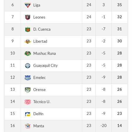
6
24
3
35
Liga
7
24
-1
32
Leones
8
23
-7
31
D. Cuenca
9
23
-2
30
Libertad
10
23
-5
28
Mushuc Runa
11
23
-5
28
Guayaquil City
12
23
-9
28
Emelec
13
23
-8
26
Orense
14
23
-8
26
Técnico U.
15
23
-9
23
Delfín
16
23
-20
14
Manta