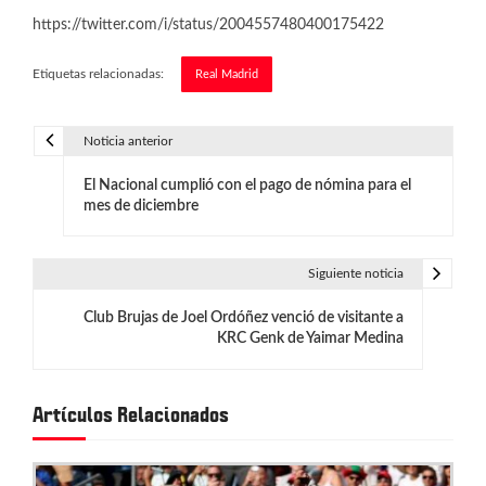
https://twitter.com/i/status/2004557480400175422
Etiquetas relacionadas:
Real Madrid
Noticia anterior
N
El Nacional cumplió con el pago de nómina para el
a
mes de diciembre
v
e
Siguiente noticia
g
Club Brujas de Joel Ordóñez venció de visitante a
KRC Genk de Yaimar Medina
a
c
Artículos Relacionados
i
ó