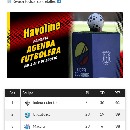
Revisa todos los detalles
Pos.
Equipo
PJ
GD
PTS
1
24
36
61
Independiente
2
23
19
39
U. Católica
3
23
6
38
Macará