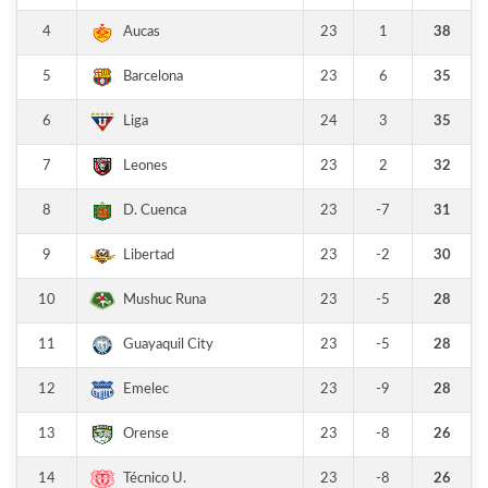
4
23
1
38
Aucas
5
23
6
35
Barcelona
6
24
3
35
Liga
7
23
2
32
Leones
8
23
-7
31
D. Cuenca
9
23
-2
30
Libertad
10
23
-5
28
Mushuc Runa
11
23
-5
28
Guayaquil City
12
23
-9
28
Emelec
13
23
-8
26
Orense
14
23
-8
26
Técnico U.