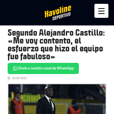
Skip
Skip
to
to
navigation
content
Segundo Alejandro Castillo:
«Me voy contento, el
esfuerzo que hizo el equipo
fue fabuloso»
Únete a nuestro canal de WhatsApp
20/02/2025