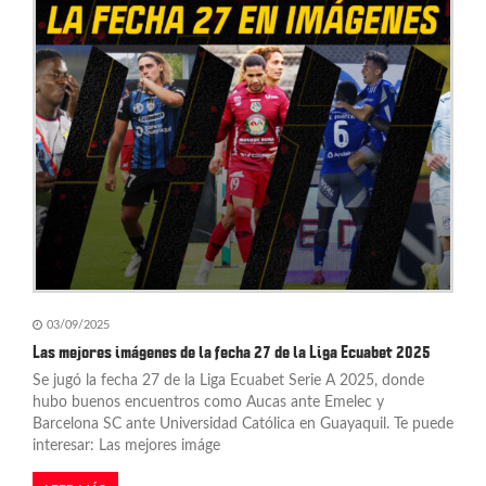
n
d
e
e
n
t
r
a
03/09/2025
d
Las mejores imágenes de la fecha 27 de la Liga Ecuabet 2025
Se jugó la fecha 27 de la Liga Ecuabet Serie A 2025, donde
a
hubo buenos encuentros como Aucas ante Emelec y
s
Barcelona SC ante Universidad Católica en Guayaquil. Te puede
interesar: Las mejores imáge