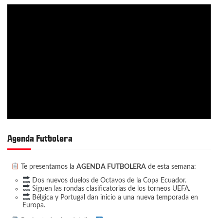
Agenda Futbolera
Te presentamos la
AGENDA FUTBOLERA
de esta semana:
Dos nuevos duelos de Octavos de la Copa Ecuador.
Siguen las rondas clasificatorias de los torneos UEFA.
Bélgica y Portugal dan inicio a una nueva temporada en
Europa.