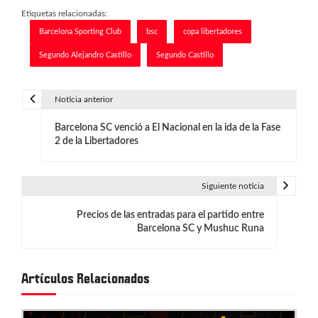
Etiquetas relacionadas:
Barcelona Sporting Club
bsc
copa libertadores
Segundo Alejandro Castillo
Segundo Castillo
Noticia anterior
N
Barcelona SC venció a El Nacional en la ida de la Fase
a
2 de la Libertadores
v
e
Siguiente noticia
g
Precios de las entradas para el partido entre
Barcelona SC y Mushuc Runa
a
c
Artículos Relacionados
i
ó