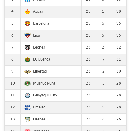
4
23
1
38
Aucas
5
23
6
35
Barcelona
6
23
5
35
Liga
7
23
2
32
Leones
8
23
-7
31
D. Cuenca
9
23
-2
30
Libertad
10
23
-5
28
Mushuc Runa
11
23
-5
28
Guayaquil City
12
23
-9
28
Emelec
13
23
-8
26
Orense