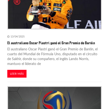
13/04/2025
El australiano Oscar Piastri ganó el Gran Premio de Baréin
El australiano Oscar Piastri ganó el Gran Premio de Baréin, el
cuarto del Mundial de Fórmula Uno, disputado en el circuito
de Sakhir, donde su compañero, el inglés Lando Norris,
mantuvo el liderato de
LEER MÁS