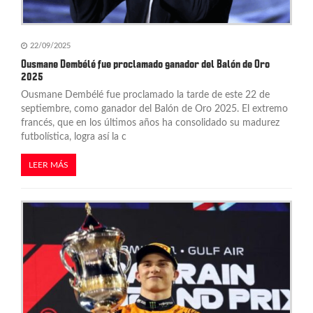
22/09/2025
Ousmane Dembélé fue proclamado ganador del Balón de Oro
2025
Ousmane Dembélé fue proclamado la tarde de este 22 de
septiembre, como ganador del Balón de Oro 2025. El extremo
francés, que en los últimos años ha consolidado su madurez
futbolística, logra así la c
LEER MÁS