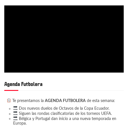
Agenda Futbolera
Te presentamos la
AGENDA FUTBOLERA
de esta semana:
Dos nuevos duelos de Octavos de la Copa Ecuador.
Siguen las rondas clasificatorias de los torneos UEFA.
Bélgica y Portugal dan inicio a una nueva temporada en
Europa.