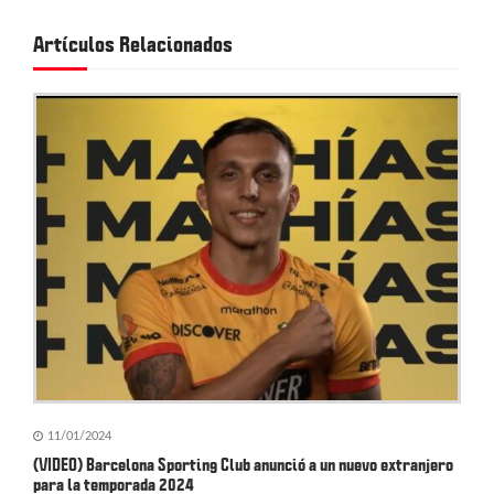
c
Artículos Relacionados
i
ó
n
d
e
e
n
t
r
a
11/01/2024
d
(VIDEO) Barcelona Sporting Club anunció a un nuevo extranjero
para la temporada 2024