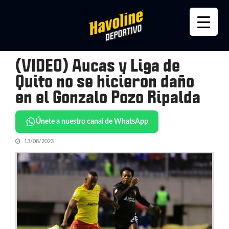
Skip
Skip
to
to
navigation
content
(VIDEO) Aucas y Liga de
Quito no se hicieron daño
en el Gonzalo Pozo Ripalda
Únete a nuestro canal de WhatsApp
13/08/2023