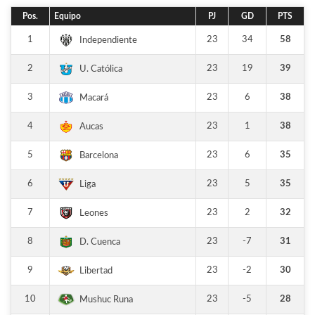
Pos.
Equipo
PJ
GD
PTS
1
23
34
58
Independiente
2
23
19
39
U. Católica
3
23
6
38
Macará
4
23
1
38
Aucas
5
23
6
35
Barcelona
6
23
5
35
Liga
7
23
2
32
Leones
8
23
-7
31
D. Cuenca
9
23
-2
30
Libertad
10
23
-5
28
Mushuc Runa