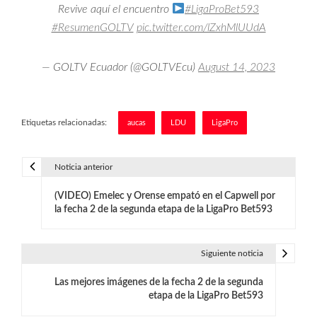
Revive aquí el encuentro
#LigaProBet593
#ResumenGOLTV
pic.twitter.com/lZxhMlUUdA
— GOLTV Ecuador (@GOLTVEcu)
August 14, 2023
Etiquetas relacionadas:
aucas
LDU
LigaPro
Noticia anterior
N
(VIDEO) Emelec y Orense empató en el Capwell por
a
la fecha 2 de la segunda etapa de la LigaPro Bet593
v
e
Siguiente noticia
g
Las mejores imágenes de la fecha 2 de la segunda
etapa de la LigaPro Bet593
a