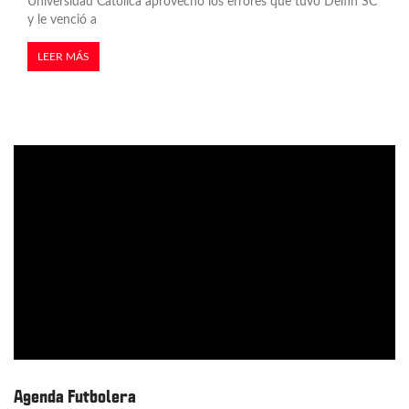
Universidad Católica aprovechó los errores que tuvo Delfín SC
y le venció a
LEER MÁS
Agenda Futbolera