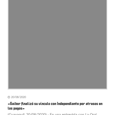
n
t
r
a
d
a
s
20/08/2020
«Gaibor finalizó su vínculo con Independiente por atrasos en
los pagos»