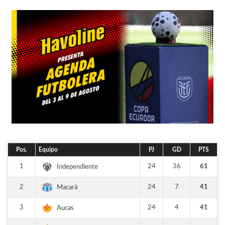
Pos.
Equipo
PJ
GD
PTS
1
24
36
61
Independiente
2
24
7
41
Macará
3
24
4
41
Aucas