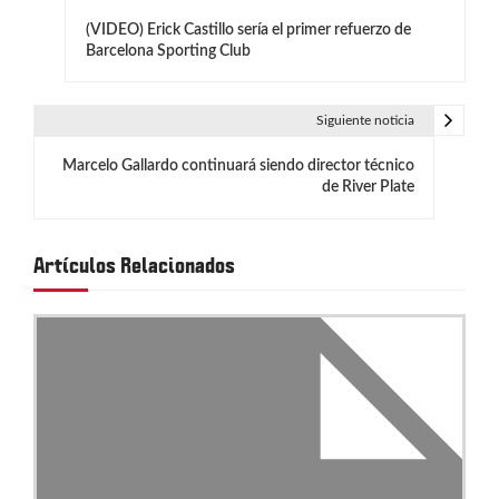
N
(VIDEO) Erick Castillo sería el primer refuerzo de
a
Barcelona Sporting Club
v
e
Siguiente noticia
g
Marcelo Gallardo continuará siendo director técnico
de River Plate
a
c
Artículos Relacionados
i
ó
n
d
e
e