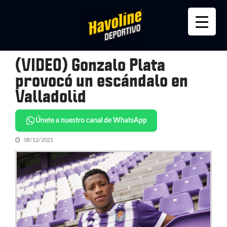
Skip
Skip
to
to
navigation
content
(VIDEO) Gonzalo Plata
provocó un escándalo en
Valladolid
Únete a nuestro canal de WhatsApp
08/12/2021