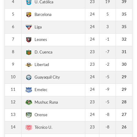
4
23
19
39
U. Católica
5
24
5
35
Barcelona
6
24
3
35
Liga
7
24
-1
32
Leones
8
23
-7
31
D. Cuenca
9
23
-2
30
Libertad
10
24
-5
29
Guayaquil City
11
24
-9
29
Emelec
12
23
-5
28
Mushuc Runa
13
24
-8
27
Orense
14
23
-8
26
Técnico U.