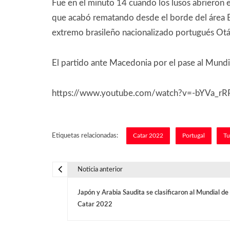
Fue en el minuto 14 cuando los lusos abrieron e
que acabó rematando desde el borde del área Ber
extremo brasileño nacionalizado portugués Otáv
El partido ante Macedonia por el pase al Mundi
https://www.youtube.com/watch?v=-bYVa_r
Etiquetas relacionadas:
Catar 2022
Portugal
Tu
Noticia anterior
N
Japón y Arabia Saudita se clasificaron al Mundial de
a
Catar 2022