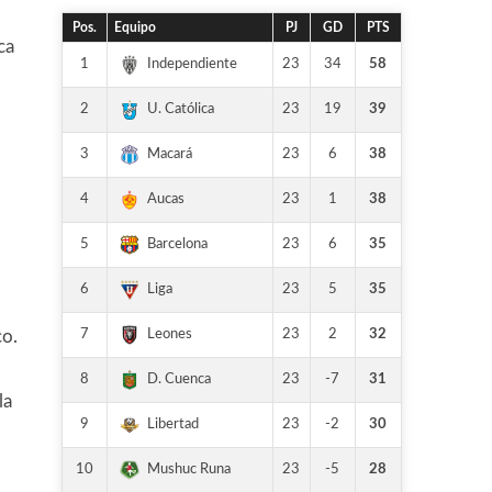
Pos.
Equipo
PJ
GD
PTS
ca
1
23
34
58
Independiente
2
23
19
39
U. Católica
3
23
6
38
Macará
4
23
1
38
Aucas
5
23
6
35
Barcelona
6
23
5
35
Liga
7
23
2
32
Leones
co.
8
23
-7
31
D. Cuenca
la
9
23
-2
30
Libertad
10
23
-5
28
Mushuc Runa