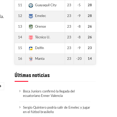
11
23
-5
28
Guayaquil City
12
23
-9
28
Emelec
a.
13
23
-8
26
Orense
14
23
-8
26
Técnico U.
15
23
-9
23
Delfín
16
23
-20
14
Manta
Últimas noticias
Boca Juniors confirmó la llegada del
ecuatoriano Enner Valencia
Sergio Quintero podría salir de Emelec y jugar
en el fútbol brasileño