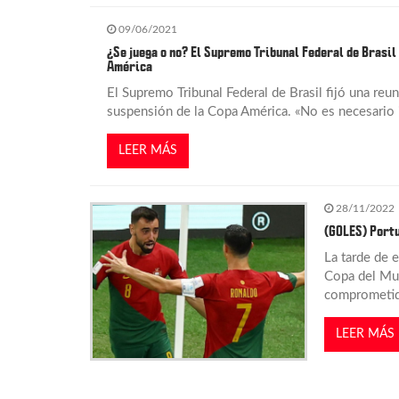
e
09/06/2021
e
¿Se juega o no? El Supremo Tribunal Federal de Brasil
América
n
El Supremo Tribunal Federal de Brasil fijó una reu
suspensión de la Copa América. «No es necesario i
t
LEER MÁS
r
28/11/2022
a
(GOLES) Portu
La tarde de e
d
Copa del Mun
comprometido
a
LEER MÁS
s