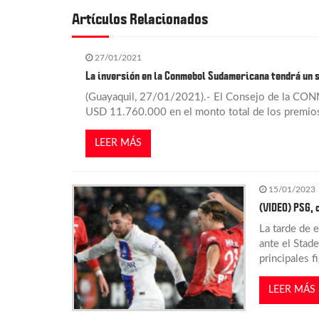
v
Artículos Relacionados
e
27/01/2021
g
La inversión en la Conmebol Sudamericana tendrá un 
(Guayaquil, 27/01/2021).- El Consejo de la CON
a
USD 11.760.000 en el monto total de los premio
c
LEER MÁS
i
15/01/2023
(VIDEO) PSG, 
ó
La tarde de 
ante el Stad
n
principales 
d
LEER MÁS