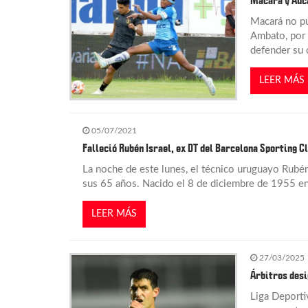
g
Macará y Auca
Macará no pu
a
Ambato, por 
defender su 
c
LEER MÁS
i
05/07/2021
ó
Falleció Rubén Israel, ex DT del Barcelona Sporting C
n
La noche de este lunes, el técnico uruguayo Rubén I
sus 65 años. Nacido el 8 de diciembre de 1955 en
d
LEER MÁS
e
27/03/2025
e
Árbitros desi
Liga Deporti