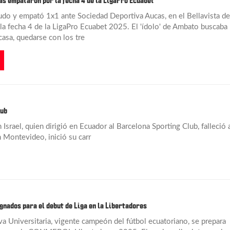
s empataron por la fecha 4 de la LigaPro Ecuabet
do y empató 1x1 ante Sociedad Deportiva Aucas, en el Bellavista de
la fecha 4 de la LigaPro Ecuabet 2025. El 'ídolo' de Ambato buscaba
casa, quedarse con los tre
lub
srael, quien dirigió en Ecuador al Barcelona Sporting Club, falleció 
 Montevideo, inició su carr
gnados para el debut de Liga en la Libertadores
va Universitaria, vigente campeón del fútbol ecuatoriano, se prepara