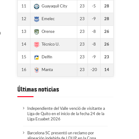
11
23
-5
28
Guayaquil City
12
23
-9
28
Emelec
13
23
-8
26
Orense
n
14
23
-8
26
Técnico U.
15
23
-9
23
Delfín
16
23
-20
14
Manta
Últimas noticias
Independiente del Valle venció de visitante a
Liga de Quito en el inicio de la fecha 24 de la
Liga Ecuabet 2026
Barcelona SC presentó un reclamo por
alineación indebida de LDUP en la Copa