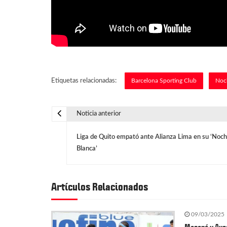
Etiquetas relacionadas:
Barcelona Sporting Club
Noc
Noticia anterior
N
Liga de Quito empató ante Alianza Lima en su ‘Noc
a
Blanca’
v
Artículos Relacionados
e
09/03/2025