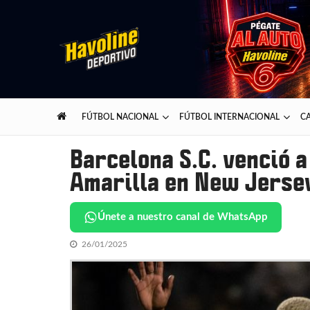
Skip
Skip
to
to
navigation
content
Havoline Deportivo
Lo mejor del deporte presentado por Havoline
FÚTBOL NACIONAL
FÚTBOL INTERNACIONAL
CA
Barcelona S.C. venció a
Amarilla en New Jerse
Únete a nuestro canal de WhatsApp
26/01/2025