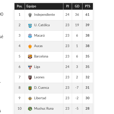
Pos.
Equipo
PJ
GD
PTS
00
1
24
36
61
Independiente
2
23
19
39
U. Católica
3
23
6
38
Macará
sé
4
23
1
38
Aucas
5
23
6
35
Barcelona
6
24
3
35
Liga
7
23
2
32
Leones
.
8
23
-7
31
D. Cuenca
9
23
-2
30
Libertad
10
23
-5
28
Mushuc Runa
ó