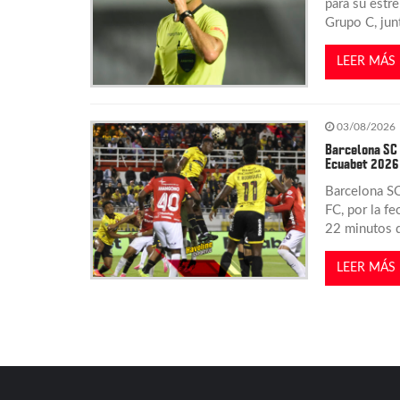
n
para su estr
Grupo C, jun
t
LEER MÁS
r
03/08/2026
a
Barcelona SC 
Ecuabet 2026
d
Barcelona SC
FC, por la f
a
22 minutos d
s
LEER MÁS