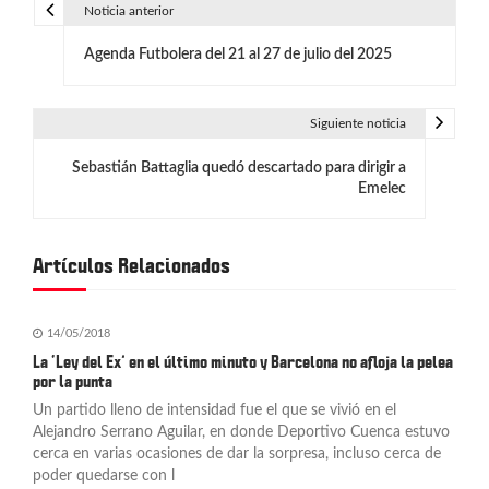
Noticia anterior
N
Agenda Futbolera del 21 al 27 de julio del 2025
a
v
Siguiente noticia
e
Sebastián Battaglia quedó descartado para dirigir a
g
Emelec
a
c
Artículos Relacionados
i
14/05/2018
ó
La ‘Ley del Ex’ en el último minuto y Barcelona no afloja la pelea
n
por la punta
Un partido lleno de intensidad fue el que se vivió en el
d
Alejandro Serrano Aguilar, en donde Deportivo Cuenca estuvo
cerca en varias ocasiones de dar la sorpresa, incluso cerca de
e
poder quedarse con l