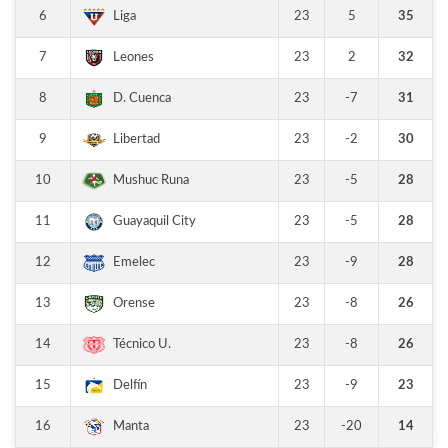
6
23
5
35
Liga
7
23
2
32
Leones
8
23
-7
31
D. Cuenca
9
23
-2
30
Libertad
10
23
-5
28
Mushuc Runa
11
23
-5
28
Guayaquil City
12
23
-9
28
Emelec
13
23
-8
26
Orense
14
23
-8
26
Técnico U.
15
23
-9
23
Delfín
16
23
-20
14
Manta