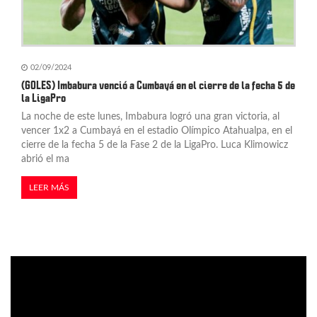
02/09/2024
(GOLES) Imbabura venció a Cumbayá en el cierre de la fecha 5 de
la LigaPro
La noche de este lunes, Imbabura logró una gran victoria, al
vencer 1x2 a Cumbayá en el estadio Olímpico Atahualpa, en el
cierre de la fecha 5 de la Fase 2 de la LigaPro. Luca Klimowicz
abrió el ma
LEER MÁS