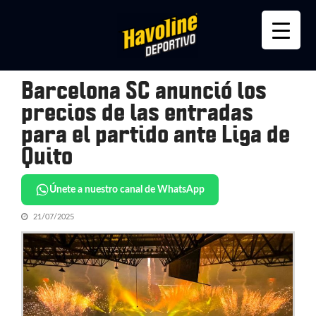
Skip
Skip
to
to
navigation
content
Barcelona SC anunció los
precios de las entradas
para el partido ante Liga de
Quito
Únete a nuestro canal de WhatsApp
21/07/2025