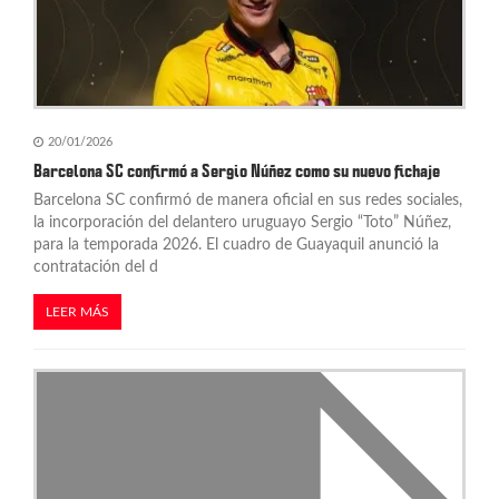
e
n
t
20/01/2026
r
Barcelona SC confirmó a Sergio Núñez como su nuevo fichaje
a
Barcelona SC confirmó de manera oficial en sus redes sociales,
la incorporación del delantero uruguayo Sergio “Toto” Núñez,
d
para la temporada 2026. El cuadro de Guayaquil anunció la
contratación del d
a
s
LEER MÁS