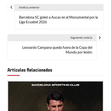
Noticia anterior
N
Barcelona SC goleó a Aucas en el Monumental por la
a
Liga Ecuabet 2026
v
e
Siguiente noticia
g
Leonardo Campana queda fuera de la Copa del
Mundo por lesión
a
c
Artículos Relacionados
i
ó
n
d
e