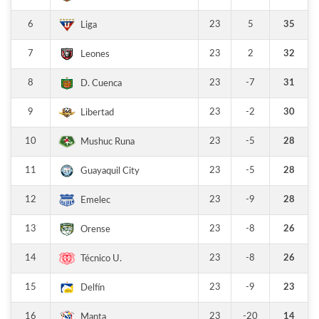
6
23
5
35
Liga
7
23
2
32
Leones
8
23
-7
31
D. Cuenca
9
23
-2
30
Libertad
10
23
-5
28
Mushuc Runa
11
23
-5
28
Guayaquil City
12
23
-9
28
Emelec
13
23
-8
26
Orense
14
23
-8
26
Técnico U.
15
23
-9
23
Delfín
16
23
-20
14
Manta