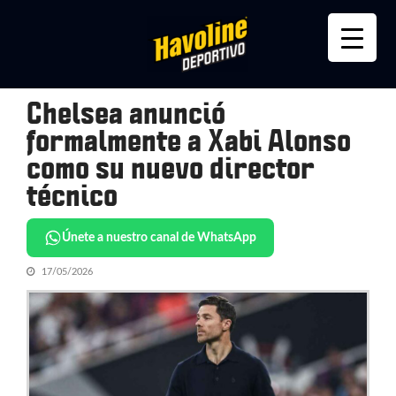
Skip
Skip
to
to
navigation
content
Chelsea anunció
formalmente a Xabi Alonso
como su nuevo director
técnico
Únete a nuestro canal de WhatsApp
17/05/2026