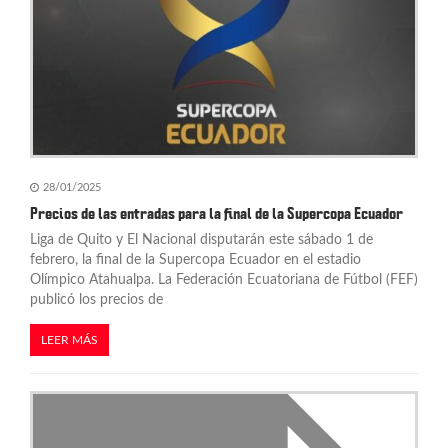
e
n
t
r
a
28/01/2025
d
Precios de las entradas para la final de la Supercopa Ecuador
Liga de Quito y El Nacional disputarán este sábado 1 de
a
febrero, la final de la Supercopa Ecuador en el estadio
s
Olímpico Atahualpa. La Federación Ecuatoriana de Fútbol (FEF)
publicó los precios de
LEER MÁS