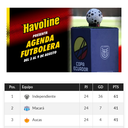
Pos.
Equipo
PJ
GD
PTS
1
24
36
61
Independiente
2
24
7
41
Macará
3
24
4
41
Aucas