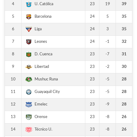
4
23
19
39
U. Católica
5
24
5
35
Barcelona
6
24
3
35
Liga
7
24
-1
32
Leones
8
23
-7
31
D. Cuenca
9
23
-2
30
Libertad
10
23
-5
28
Mushuc Runa
11
23
-5
28
Guayaquil City
12
23
-9
28
Emelec
13
23
-8
26
Orense
14
23
-8
26
Técnico U.