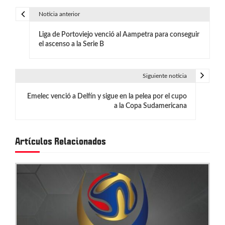
Noticia anterior
N
Liga de Portoviejo venció al Aampetra para conseguir
a
el ascenso a la Serie B
v
e
Siguiente noticia
g
Emelec venció a Delfín y sigue en la pelea por el cupo
a la Copa Sudamericana
a
c
Artículos Relacionados
i
ó
n
d
e