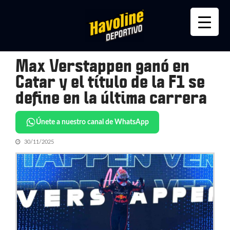
Skip
Skip
to
to
navigation
content
Max Verstappen ganó en
Catar y el título de la F1 se
define en la última carrera
Únete a nuestro canal de WhatsApp
30/11/2025