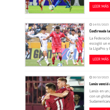
LEER MÁS
e
e
14/01/2025
Confirmada la
n
La Federació
escogió un e
t
la LigaPro y
r
LEER MÁS
a
30/10/2025
d
Lanús venció 
Lanús en un g
a
con un global
Sudamericana
s