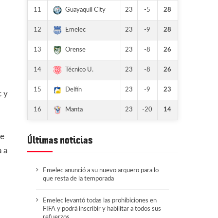
11
23
-5
28
Guayaquil City
12
23
-9
28
Emelec
13
23
-8
26
Orense
14
23
-8
26
Técnico U.
15
23
-9
23
Delfín
c y
16
23
-20
14
Manta
ue
Últimas noticias
a a
Emelec anunció a su nuevo arquero para lo
que resta de la temporada
Emelec levantó todas las prohibiciones en
FIFA y podrá inscribir y habilitar a todos sus
refuerzos