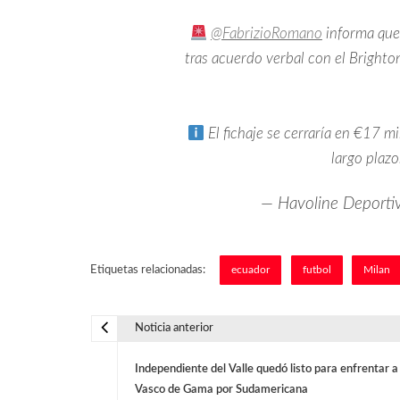
@FabrizioRomano
informa que 
tras acuerdo verbal con el Brighto
El fichaje se cerraría en €17 m
largo plazo
— Havoline Deporti
Etiquetas relacionadas:
ecuador
futbol
Milan
Noticia anterior
N
Independiente del Valle quedó listo para enfrentar a
a
Vasco de Gama por Sudamericana