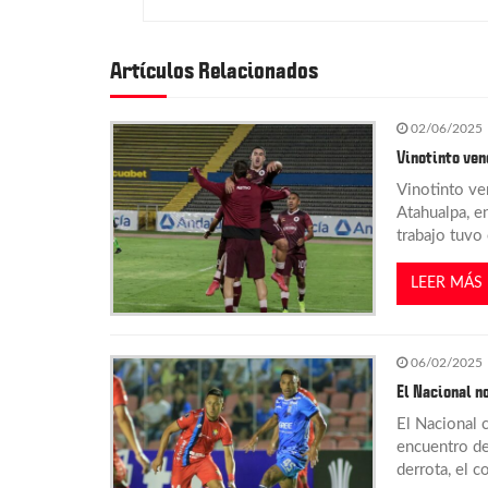
v
Artículos Relacionados
e
02/06/2025
g
Vinotinto venc
Vinotinto ve
a
Atahualpa, e
trabajo tuvo
c
LEER MÁS
i
06/02/2025
ó
El Nacional n
n
El Nacional 
encuentro de
derrota, el c
d