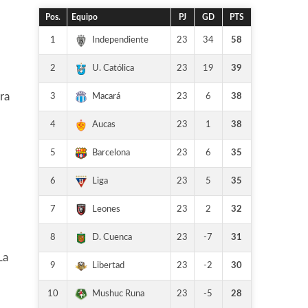
Pos.
Equipo
PJ
GD
PTS
1
23
34
58
Independiente
2
23
19
39
U. Católica
ra
3
23
6
38
Macará
4
23
1
38
Aucas
5
23
6
35
Barcelona
6
23
5
35
Liga
7
23
2
32
Leones
8
23
-7
31
D. Cuenca
La
9
23
-2
30
Libertad
10
23
-5
28
Mushuc Runa