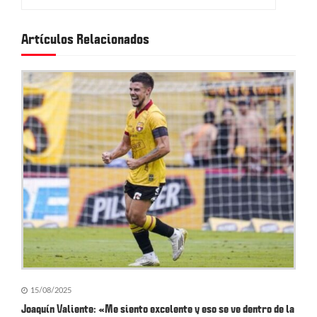
a
c
Artículos Relacionados
i
ó
n
d
e
e
n
t
r
a
15/08/2025
d
Joaquín Valiente: «Me siento excelente y eso se ve dentro de la