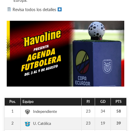
Europa.
Revisa todos los detalles
Pos.
Equipo
PJ
GD
PTS
1
23
34
58
Independiente
2
23
19
39
U. Católica