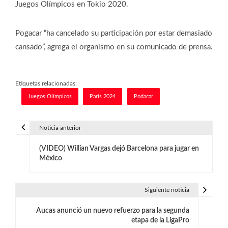
Juegos Olímpicos en Tokio 2020.
Pogacar “ha cancelado su participación por estar demasiado
cansado”, agrega el organismo en su comunicado de prensa.
Etiquetas relacionadas:
Juegos Olímpicos
París 2024
Podacar
Noticia anterior
N
(VIDEO) Willian Vargas dejó Barcelona para jugar en
a
México
v
e
Siguiente noticia
g
Aucas anunció un nuevo refuerzo para la segunda
etapa de la LigaPro