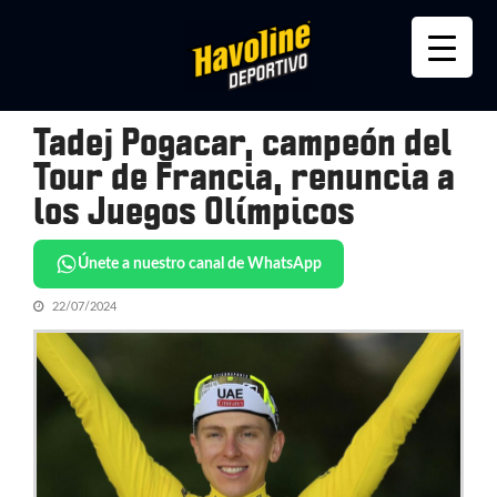
Skip
Skip
to
to
navigation
content
Tadej Pogacar, campeón del
Tour de Francia, renuncia a
los Juegos Olímpicos
Únete a nuestro canal de WhatsApp
22/07/2024