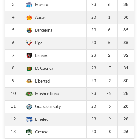
3
23
6
38
Macará
4
23
1
38
Aucas
5
23
6
35
Barcelona
6
23
5
35
Liga
7
23
2
32
Leones
8
23
-7
31
D. Cuenca
9
23
-2
30
Libertad
10
23
-5
28
Mushuc Runa
11
23
-5
28
Guayaquil City
12
23
-9
28
Emelec
13
23
-8
26
Orense