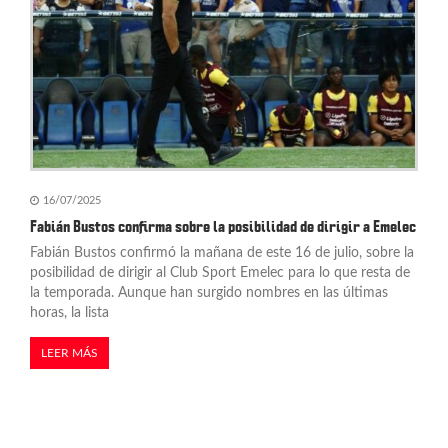
16/07/2025
Fabián Bustos confirma sobre la posibilidad de dirigir a Emelec
Fabián Bustos confirmó la mañana de este 16 de julio, sobre la
posibilidad de dirigir al Club Sport Emelec para lo que resta de
la temporada. Aunque han surgido nombres en las últimas
horas, la lista
LEER MÁS