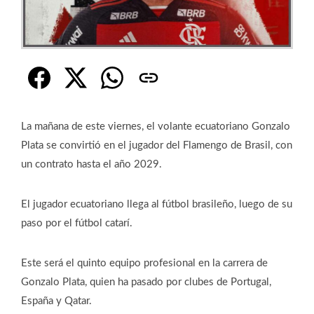
La mañana de este viernes, el volante ecuatoriano Gonzalo
Plata se convirtió en el jugador del Flamengo de Brasil, con
un contrato hasta el año 2029.
El jugador ecuatoriano llega al fútbol brasileño, luego de su
paso por el fútbol catarí.
Este será el quinto equipo profesional en la carrera de
Gonzalo Plata, quien ha pasado por clubes de Portugal,
España y Qatar.