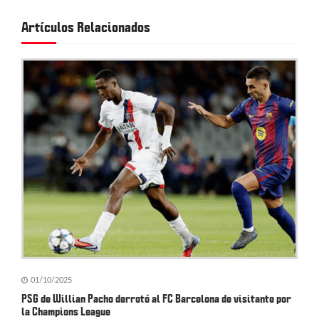
a
c
Artículos Relacionados
i
ó
n
d
e
e
n
t
r
a
01/10/2025
PSG de Willian Pacho derrotó al FC Barcelona de visitante por
d
la Champions League