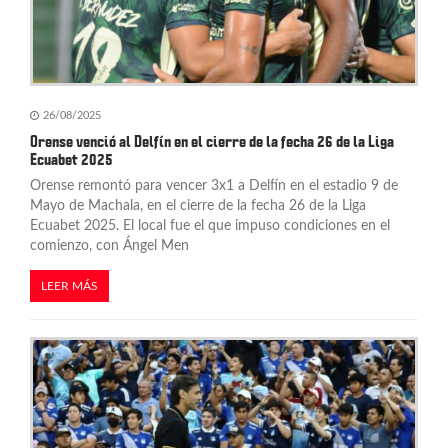
26/08/2025
Orense venció al Delfín en el cierre de la fecha 26 de la Liga
Ecuabet 2025
Orense remontó para vencer 3x1 a Delfín en el estadio 9 de
Mayo de Machala, en el cierre de la fecha 26 de la Liga
Ecuabet 2025. El local fue el que impuso condiciones en el
comienzo, con Ángel Men
LEER MÁS