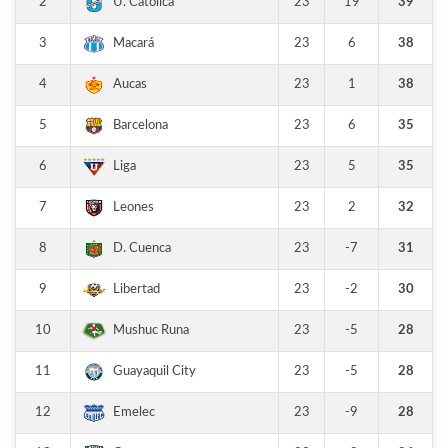
2
23
19
39
U. Católica
3
23
6
38
Macará
4
23
1
38
Aucas
5
23
6
35
Barcelona
6
23
5
35
Liga
7
23
2
32
Leones
8
23
-7
31
D. Cuenca
9
23
-2
30
Libertad
10
23
-5
28
Mushuc Runa
11
23
-5
28
Guayaquil City
12
23
-9
28
Emelec