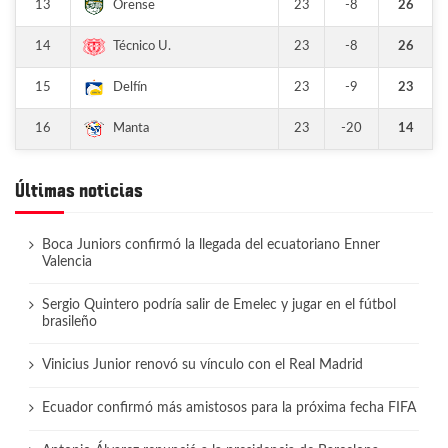
13
23
-8
26
Orense
14
23
-8
26
Técnico U.
15
23
-9
23
Delfín
16
23
-20
14
Manta
Últimas noticias
Boca Juniors confirmó la llegada del ecuatoriano Enner
Valencia
Sergio Quintero podría salir de Emelec y jugar en el fútbol
brasileño
Vinicius Junior renovó su vínculo con el Real Madrid
Ecuador confirmó más amistosos para la próxima fecha FIFA