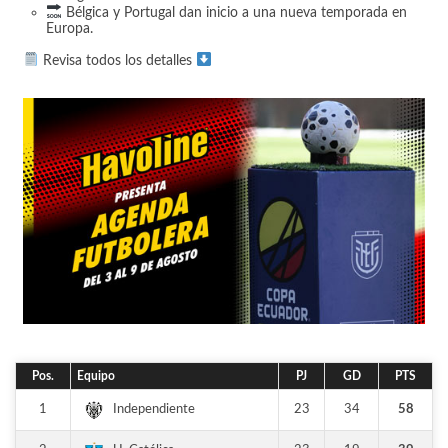
Bélgica y Portugal dan inicio a una nueva temporada en
a
Europa.
s
Revisa todos los detalles
Pos.
Equipo
PJ
GD
PTS
1
23
34
58
Independiente