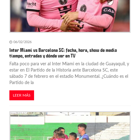
n
t
r
a
06/02/2026
d
Inter Miami vs Barcelona SC: fecha, hora, show de medio
tiempo, entradas y dónde ver en TV
a
Falta poco para ver al Inter Miami en la ciudad de Guayaquil, y
s
estar en El Partido de la Historia ante Barcelona SC, este
sábado 7 de febrero en el estadio Monumental. ¿Cuándo es el
Partido de la
LEER MÁS