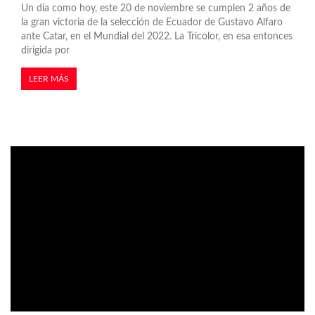
Un día como hoy, este 20 de noviembre se cumplen 2 años de
la gran victoria de la selección de Ecuador de Gustavo Alfaro
ante Catar, en el Mundial del 2022. La Tricolor, en esa entonces
dirigida por
LEER MÁS