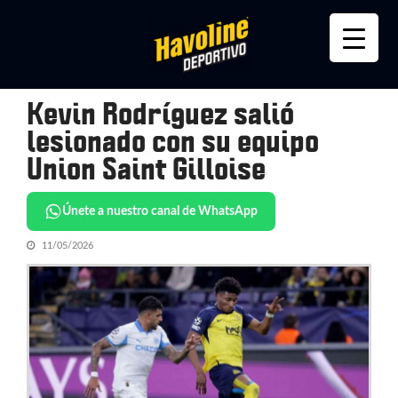
Skip
Skip
to
to
navigation
content
Kevin Rodríguez salió
lesionado con su equipo
Union Saint Gilloise
Únete a nuestro canal de WhatsApp
11/05/2026