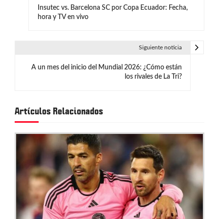
Insutec vs. Barcelona SC por Copa Ecuador: Fecha,
a
hora y TV en vivo
v
e
Siguiente noticia
g
A un mes del inicio del Mundial 2026: ¿Cómo están
los rivales de La Tri?
a
c
Artículos Relacionados
i
ó
n
d
e
e